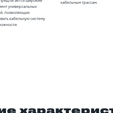
 предлагается широкий
кабельным трассам.
мент универсальных
й, позволяющих
овать кабельную систему
ложности.
ие характерис