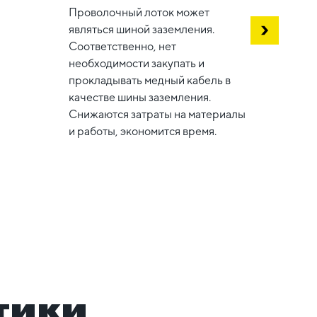
Проволочный лоток может
являться шиной заземления.
Соответственно, нет
В сис
необходимости закупать и
небол
прокладывать медный кабель в
соеди
качестве шины заземления.
котор
Снижаются затраты на материалы
вариа
и работы, экономится время.
задач
стойки
новым
имеющ
тики