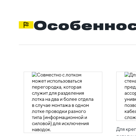
Особеннос
Для креп