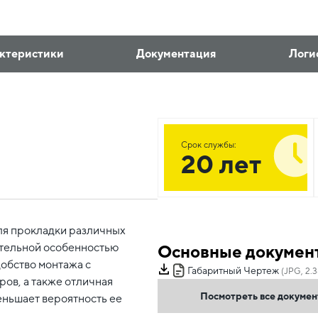
ктеристики
Документация
Логи
Срок службы:
20 лет
ля прокладки различных
ительной особенностью
Основные докумен
добство монтажа с
Габаритный Чертеж
(JPG, 2.
ов, а также отличная
Посмотреть все докуме
еньшает вероятность ее