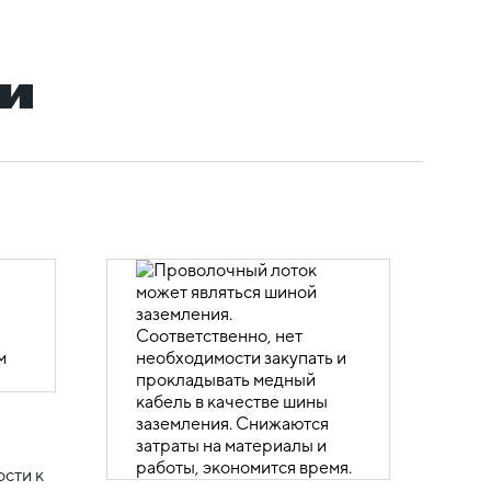
и
и
сти к