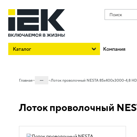
Поиск
Каталог
Компания
...
Главная
Лоток проволочный NESTA 85х400х3000-4,8 HD
Каталог
Лоток проволочный NES
05. Системы для прокладки кабеля
05.04 Кабельные лотки и аксессуары
05.04.03 Лотки металлические
проволочные NESTA