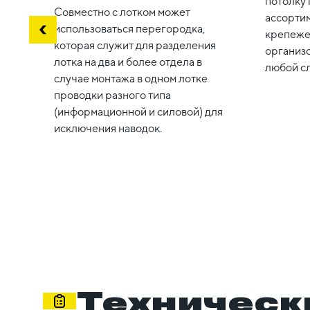
потолку
Совместно с лотком может
ассорти
использоваться перегородка,
крепеже
которая служит для разделения
организ
лотка на два и более отдела в
любой с
случае монтажа в одном лотке
проводки разного типа
(информационной и силовой) для
исключения наводок.
Техническ