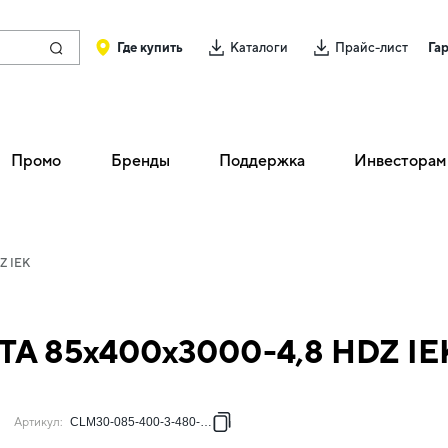
Где купить
Каталоги
Прайс-лист
Га
Промо
Бренды
Поддержка
Инвесторам
Z IEK
TA 85х400х3000-4,8 HDZ IE
Артикул
:
CLM30-085-400-3-480-HDZ