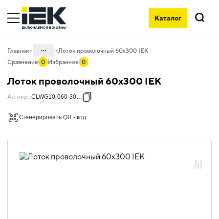
Каталог
Поиск
...
Главная
Лоток проволочный 60х300 IEK
Сравнение
0
Избранное
0
Каталог
Лоток проволочный 60х300 IEK
05. Системы для прокладки кабеля
Артикул
:
CLWG10-060-300-3
05.04 Кабельные лотки и аксессуары
Сгенерировать QR - код
05.04.03 Лотки металлические
проволочные NESTA
05.04.03.01 Лотки проволочные
NESTA
05.04.03.01.01 Лотки проволочные
NESTA оцинкованная сталь
05.04.03.01.01.01 Лотки проволочные
NESTA 3,8мм