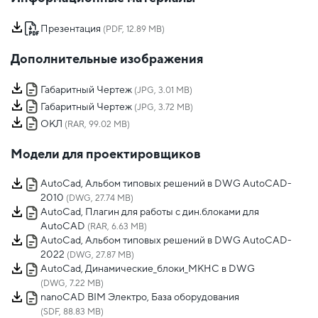
Презентация
(PDF, 12.89 MB)
Дополнительные изображения
Габаритный Чертеж
(JPG, 3.01 MB)
Габаритный Чертеж
(JPG, 3.72 MB)
ОКЛ
(RAR, 99.02 MB)
Модели для проектировщиков
AutoCad, Альбом типовых решений в DWG AutoCAD-
2010
(DWG, 27.74 MB)
AutoCad, Плагин для работы с дин.блоками для
AutoCAD
(RAR, 6.63 MB)
AutoCad, Альбом типовых решений в DWG AutoCAD-
2022
(DWG, 27.87 MB)
AutoCad, Динамические_блоки_МКНС в DWG
(DWG, 7.22 MB)
nanoCAD BIM Электро, База оборудования
(SDF, 88.83 MB)