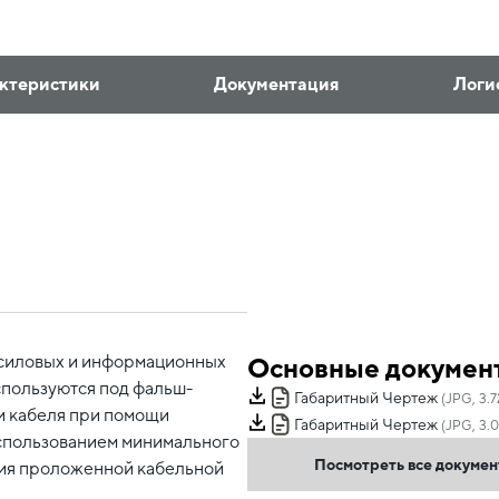
ктеристики
Документация
Логи
 силовых и информационных
Основные докумен
спользуются под фальш-
Габаритный Чертеж
(JPG, 3.
и кабеля при помощи
Габаритный Чертеж
(JPG, 3.0
использованием минимального
Посмотреть все докуме
ция проложенной кабельной