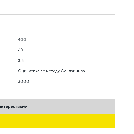
400
60
3.8
Оцинковка по методу Сендзимира
3000
актеристики
ь