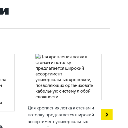
и
Возмо
много
Для крепления лотка к стенам и
сохра
потолку предлагается широкий
кабел
ассортимент универсальных
а,