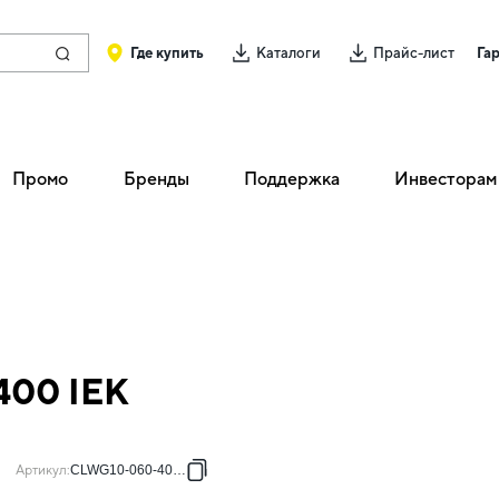
Где купить
Каталоги
Прайс-лист
Га
Промо
Бренды
Поддержка
Инвесторам
400 IEK
Артикул
:
CLWG10-060-400-3