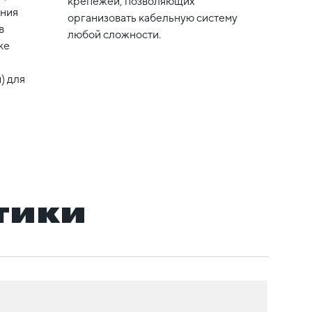
крепежей, позволяющих
ения
организовать кабельную систему
в
любой сложности.
ке
) для
тики