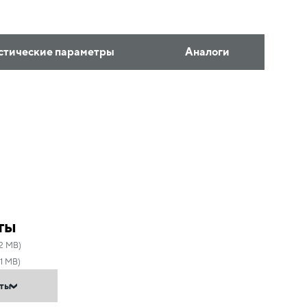
стические параметры
Аналоги
ты
72 MB)
1 MB)
нты