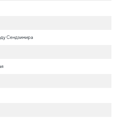
оду Сендзимира
ая