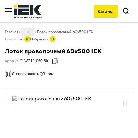
Каталог
Поиск
...
Главная
Лоток проволочный 60х500 IEK
Сравнение
0
Избранное
0
Каталог
Лоток проволочный 60х500 IEK
05. Системы для прокладки кабеля
Артикул
:
CLWG10-060-500-3
05.04 Кабельные лотки и аксессуары
Сгенерировать QR - код
05.04.03 Лотки металлические
проволочные NESTA
05.04.03.01 Лотки проволочные
NESTA
05.04.03.01.01 Лотки проволочные
NESTA оцинкованная сталь
05.04.03.01.01.01 Лотки проволочные
NESTA 3,8мм