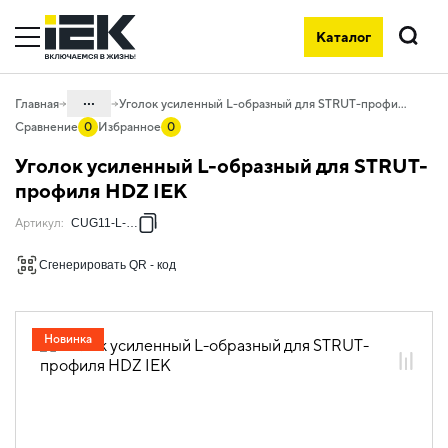
Каталог
Поиск
...
Главная
Уголок усиленный L-образный для STRUT-профиля HDZ IEK
Сравнение
0
Избранное
0
Каталог
Уголок усиленный L-образный для STRUT-
05. Системы для прокладки кабеля
профиля HDZ IEK
05.04 Кабельные лотки и аксессуары
Артикул
:
CUG11-L-HDZ
05.04.07 Универсальная монтажная
Сгенерировать QR - код
STRUT-система
05.04.07.01 Универсальная монтажная
STRUT-система
Новинка
05.04.07.01.04 Аксессуары STRUT
05.04.07.01.04.02 Аксессуары STRUT
горячеоцинкованная сталь