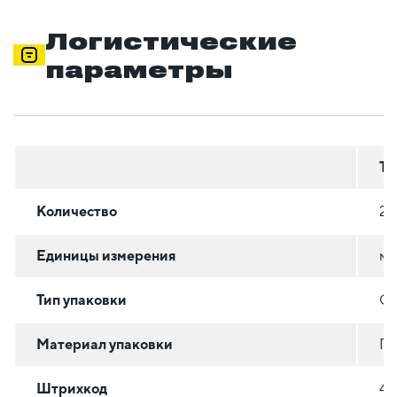
Логистические
параметры
Тр
Количество
20
Единицы измерения
м
Тип упаковки
О
Материал упаковки
П
Штрихкод
46