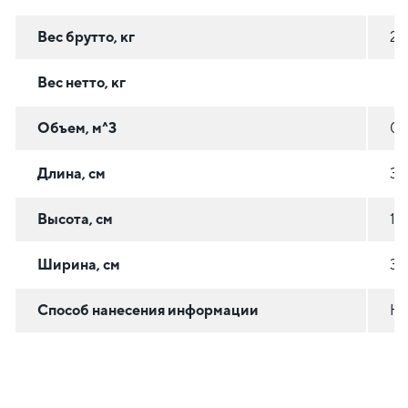
Вес брутто, кг
2.
Вес нетто, кг
Объем, м^3
0.
Длина, см
31
Высота, см
12
Ширина, см
31
Способ нанесения информации
На