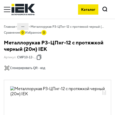
Каталог
Поиск
...
Главная
Металлорукав Р3-ЦПнг-12 с протяжкой черный (20м) IEK
Сравнение
0
Избранное
0
Каталог
Металлорукав Р3-ЦПнг-12 с протяжкой
05. Системы для прокладки кабеля
черный (20м) IEK
05.03 Металлорукав и трубы
Артикул
:
CMP10-12-020
металлические
Сгенерировать QR - код
05.03.01 Металлорукав ELASTA
05.03.01.02 Металлорукав в изоляции