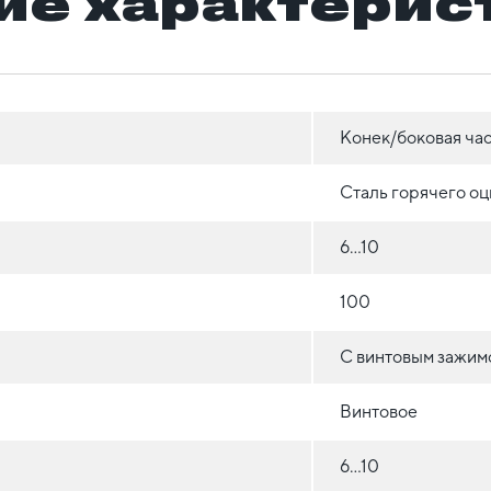
ие характерис
Конек/боковая час
Сталь горячего о
6...10
100
С винтовым зажим
Винтовое
6...10