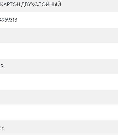
КАРТОН ДВУХСЛОЙНЫЙ
4969313
09
ер