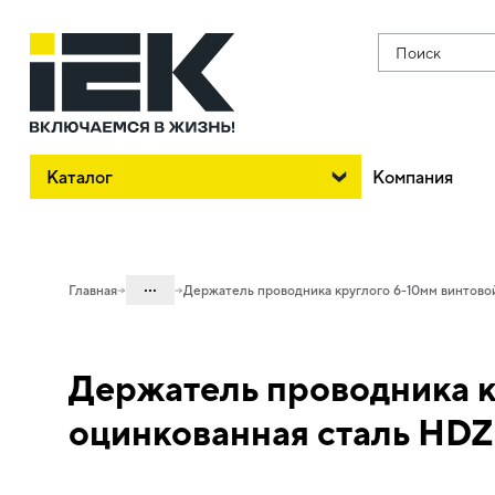
Поиск
Каталог
Компания
...
Главная
Держатель проводника круглого 6-10мм винтовой
Каталог
Держатель проводника к
05. Системы для прокладки кабеля
05.08 Молниезащита и заземление
оцинкованная сталь HDZ
05.08.01 Пассивная молниезащита и
заземление