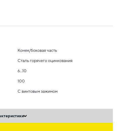
Конек/боковая часть
Сталь горячего оцинкования
6...10
100
С винтовым зажимом
актеристики
ь