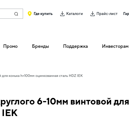
Где купить
Каталоги
Прайс-лист
Га
Промо
Бренды
Поддержка
Инвесторам
 для конька h=100мм оцинкованная сталь HDZ IEK
руглого 6-10мм винтовой для
 IEK