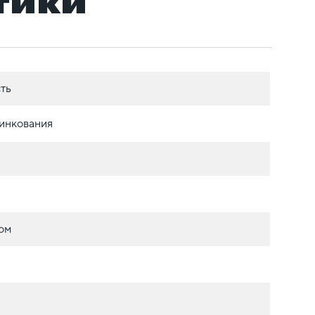
тики
ть
цинкования
ом