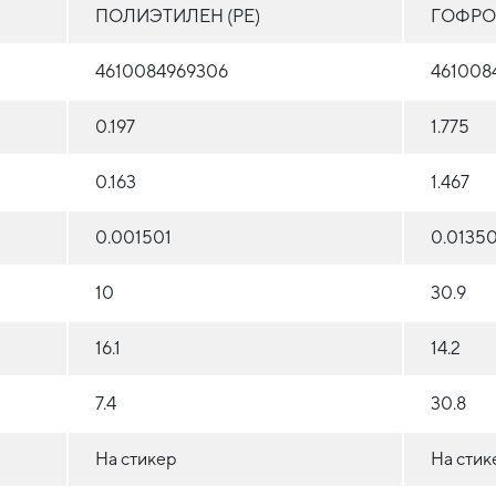
ПОЛИЭТИЛЕН (PE)
ГОФРО
4610084969306
461008
0.197
1.775
0.163
1.467
0.001501
0.0135
10
30.9
16.1
14.2
7.4
30.8
На стикер
На стик