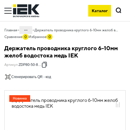
Каталог
Поиск
...
Главная
Держатель проводника круглого 6-10мм желоб водостока медь IEK
Сравнение
0
Избранное
0
Каталог
Держатель проводника круглого 6-10мм
05. Системы для прокладки кабеля
желоб водостока медь IEK
05.08 Молниезащита и заземление
Артикул
:
ZDP80-50-8-16
05.08.01 Пассивная молниезащита и
Сгенерировать QR - код
заземление
05.08.01.01 Держатели
Новинка