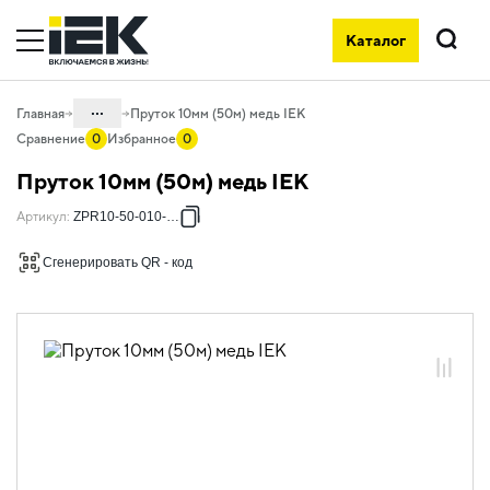
Каталог
Поиск
...
Главная
Пруток 10мм (50м) медь IEK
Сравнение
0
Избранное
0
Каталог
Пруток 10мм (50м) медь IEK
05. Системы для прокладки кабеля
Артикул
:
ZPR10-50-010-050
05.08 Молниезащита и заземление
Сгенерировать QR - код
05.08.01 Пассивная молниезащита и
заземление
05.08.01.02 Проводники