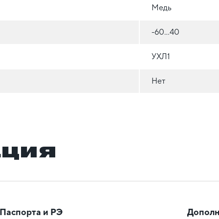
Медь
-60...40
УХЛ1
Нет
ация
Паспорта и РЭ
Дополн