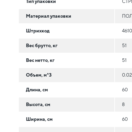
Тип упаковки
СТР
Материал упаковки
ПОЛ
Штрихкод
461
Вес брутто, кг
51
Вес нетто, кг
51
Объем, м^3
0.0
Длина, см
60
Высота, см
8
Ширина, см
60