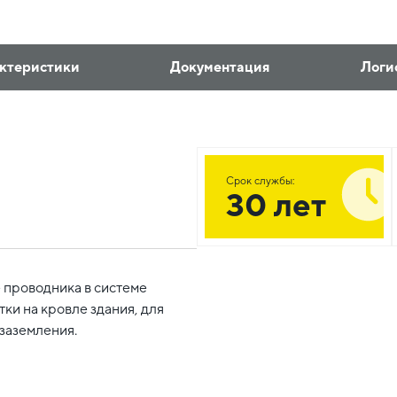
ктеристики
Документация
Логи
Срок службы:
30 лет
е проводника в системе
ки на кровле здания, для
заземления.