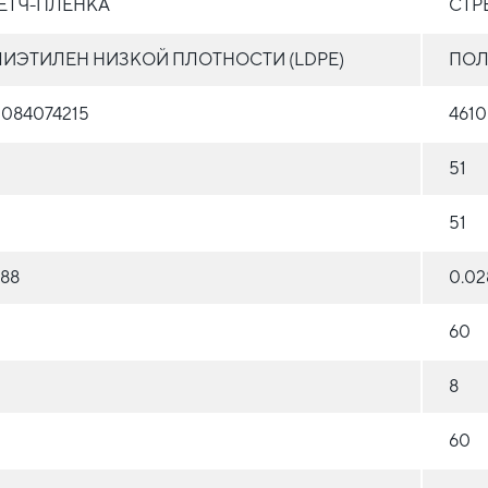
ЕТЧ-ПЛЁНКА
СТР
ИЭТИЛЕН НИЗКОЙ ПЛОТНОСТИ (LDPE)
ПОЛ
0084074215
4610
51
51
288
0.02
60
8
60