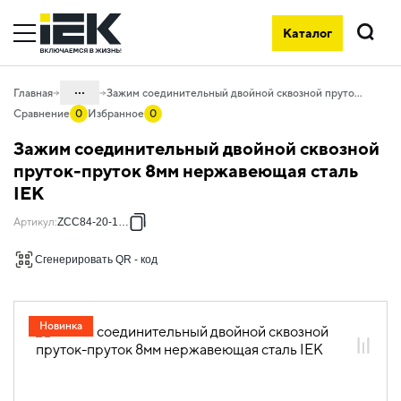
Каталог
Поиск
...
Главная
Зажим соединительный двойной сквозной пруток-пруток 8мм нержавеющая сталь IEK
Сравнение
0
Избранное
0
Каталог
Зажим соединительный двойной сквозной
05. Системы для прокладки кабеля
пруток-пруток 8мм нержавеющая сталь
IEK
05.08 Молниезащита и заземление
05.08.01 Пассивная молниезащита и
Артикул
:
ZCC84-20-1-08
заземление
Сгенерировать QR - код
05.08.01.03 Соединители
Новинка