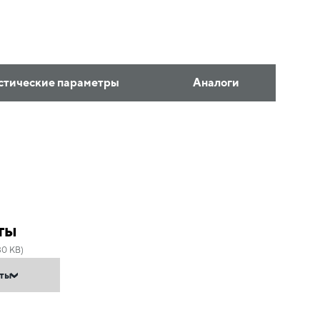
стические параметры
Аналоги
ты
30 KB)
нты