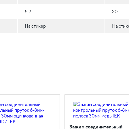
5.2
20
На стикер
На стик
Зажим соединительный