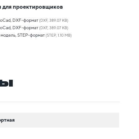
 для проектировщиков
toCad, DXF-формат
(DXF, 389.07 KB)
toCad, DXF-формат
(DXF, 389.07 KB)
-модель, STEP-формат
(STEP, 1.10 MB)
ры
ортная