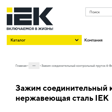
Поиск
Каталог
Компания
...
Главная
Зажим соединительный контрольный пруток 6-8
Каталог
Зажим соединительный 
05. Системы для прокладки кабеля
05.08 Молниезащита и заземление
нержавеющая сталь IEK
05.08.01 Пассивная молниезащита и
заземление