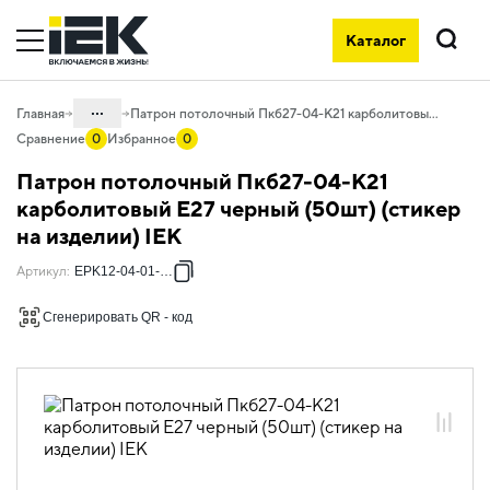
Каталог
Поиск
...
Главная
Патрон потолочный Пкб27-04-К21 карболитовый Е27 черный (50шт) (стикер на изделии) IEK
Сравнение
0
Избранное
0
Каталог
Патрон потолочный Пкб27-04-К21
10. Светотехника
карболитовый Е27 черный (50шт) (стикер
на изделии) IEK
10.01 Источники света
10.01.03 Электропатроны,
Артикул
:
EPK12-04-01-K01
переходники
Сгенерировать QR - код
10.01.03.01 Электропатроны
карболитовые