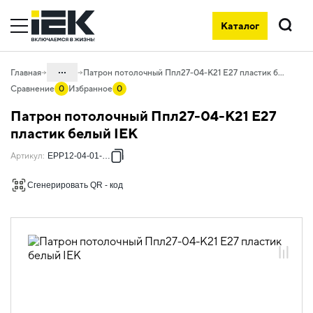
Каталог
Поиск
...
Главная
Патрон потолочный Ппл27-04-К21 Е27 пластик белый IEK
Сравнение
0
Избранное
0
Каталог
Патрон потолочный Ппл27-04-К21 Е27
10. Светотехника
пластик белый IEK
10.01 Источники света
Артикул
:
EPP12-04-01-K01
10.01.03 Электропатроны,
Сгенерировать QR - код
переходники
10.01.03.03 Электропатроны
пластиковые