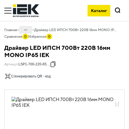
Каталог
Поиск
...
Главная
Драйвер LED ИПСН 700Вт 220В 16мм MONO IP65 IEK
Сравнение
0
Избранное
0
Каталог
Драйвер LED ИПСН 700Вт 220В 16мм
10. Светотехника
MONO IP65 IEK
10.01 Источники света
Артикул
:
LSP1-700-220-65-16
10.01.02 Лента светодиодная
Сгенерировать QR - код
10.01.02.03 Лента светодиодная 220В
10.01.02.03.04 Дополнительные
устройства для светодиодной ленты
220В "неон"