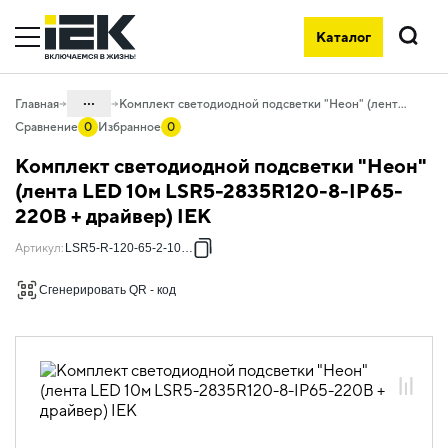
Каталог
Поиск
...
Главная
Комплект светодиодной подсветки "Неон" (лента LED 10м LSR5-2835R120-8-IP65-220В + драйвер) IEK
Сравнение
0
Избранное
0
Каталог
Комплект светодиодной подсветки "Неон"
10. Светотехника
(лента LED 10м LSR5-2835R120-8-IP65-
220В + драйвер) IEK
10.01 Источники света
10.01.02 Лента светодиодная
Артикул
:
LSR5-R-120-65-2-10-S0
10.01.02.03 Лента светодиодная 220В
Сгенерировать QR - код
10.01.02.03.05 Комплекты DIY
"Сделай сам" со светодиодной лентой
220В "неон"