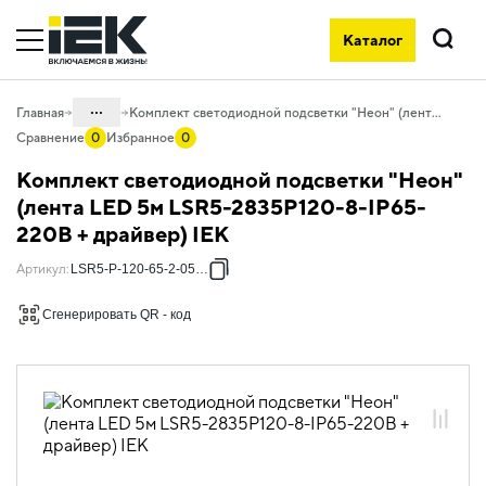
Каталог
Поиск
...
Главная
Комплект светодиодной подсветки "Неон" (лента LED 5м LSR5-2835P120-8-IP65-220В + драйвер) IEK
Сравнение
0
Избранное
0
Каталог
Комплект светодиодной подсветки "Неон"
10. Светотехника
(лента LED 5м LSR5-2835P120-8-IP65-
220В + драйвер) IEK
10.01 Источники света
10.01.02 Лента светодиодная
Артикул
:
LSR5-P-120-65-2-05-S0
10.01.02.03 Лента светодиодная 220В
Сгенерировать QR - код
10.01.02.03.05 Комплекты DIY
"Сделай сам" со светодиодной лентой
220В "неон"