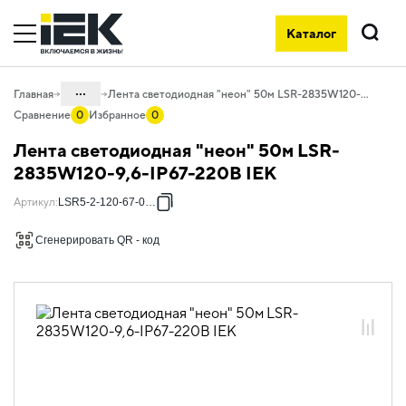
Каталог
Поиск
...
Главная
Лента светодиодная "неон" 50м LSR-2835W120-9,6-IP67-220В IEK
Сравнение
0
Избранное
0
Каталог
Лента светодиодная "неон" 50м LSR-
10. Светотехника
2835W120-9,6-IP67-220В IEK
10.01 Источники света
Артикул
:
LSR5-2-120-67-0-50
10.01.02 Лента светодиодная
Сгенерировать QR - код
10.01.02.03 Лента светодиодная 220В
10.01.02.03.02 Лента светодиодная
220В "неон"