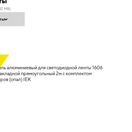
ты
.12 MB)
нты