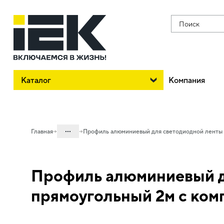
Поиск
Каталог
Компания
...
Главная
Профиль алюминиевый для светодиодной ленты 1
Каталог
Профиль алюминиевый дл
10. Светотехника
10.01 Источники света
прямоугольный 2м с комп
10.01.02 Лента светодиодная
10.01.02.04 Профиль алюминиевый