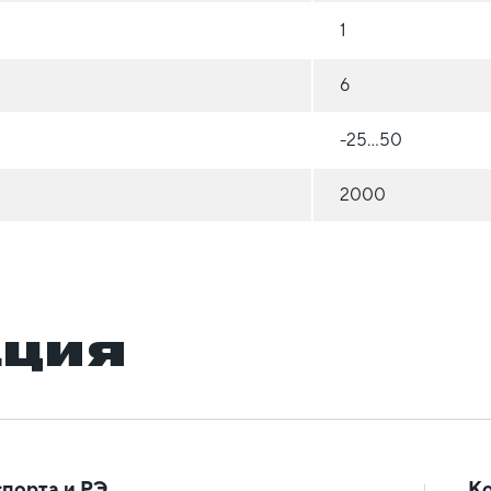
1
6
-25...50
2000
ация
порта и РЭ
К