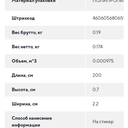
Материал упаковки
ПОЛИПРОПИЛ
Штрихкод
460605680659
Вес брутто, кг
0.19
Вес нетто, кг
0.174
Объем, м^3
0.000975
Длина, см
200
Высота, см
0.7
Ширина, см
2.2
Способ нанесения
На стикер
информации