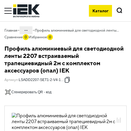
Каталог
Поиск
...
Главная
Профиль алюминиевый для светодиодной ленты 2207 встраиваемый трапециевидный 2м с комплектом аксессуаров (опал) IEK
Сравнение
0
Избранное
0
Каталог
Профиль алюминиевый для светодиодной
10. Светотехника
ленты 2207 встраиваемый
трапециевидный 2м с комплектом
10.01 Источники света
аксессуаров (опал) IEK
10.01.02 Лента светодиодная
Артикул
:
LSADD2207-SET1-2-V4-1-08
10.01.02.04 Профиль алюминиевый
для светодиодной ленты
Сгенерировать QR - код