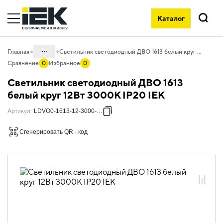
Каталог
Поиск
...
Главная
Светильник светодиодный ДВО 1613 белый круг 12Вт 3000К IP20 IEK
Сравнение
0
Избранное
0
Каталог
Светильник светодиодный ДВО 1613
10. Светотехника
белый круг 12Вт 3000К IP20 IEK
10.03 Коммерческое освещение
Артикул
:
LDVO0-1613-12-3000-K01
10.03.02 Светильники для торгового
Сгенерировать QR - код
освещения
10.03.02.01 Даунлайты классические
10.03.02.01.01 Даунлайты
классические 1611-1615