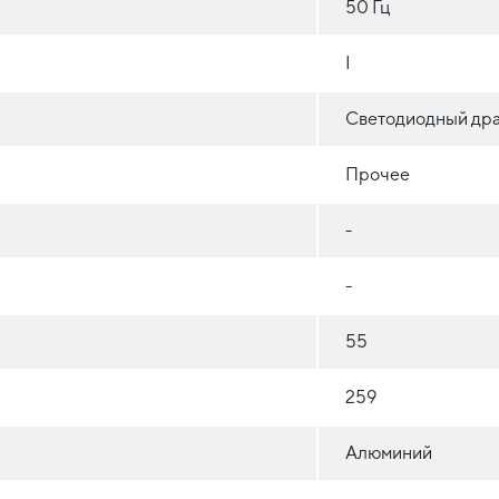
50 Гц
I
Светодиодный др
Прочее
-
-
55
259
Алюминий