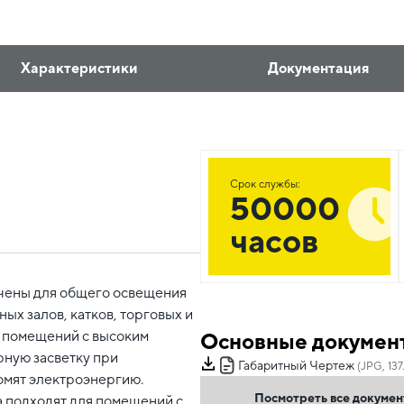
Характеристики
Документация
Срок службы:
50000
часов
чены для общего освещения
ых залов, катков, торговых и
е помещений с высоким
Основные докумен
ную засветку при
Габаритный Чертеж
(JPG, 137
омят электроэнергию.
Посмотреть все докуме
а подходят для помещений с