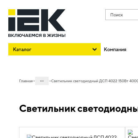
Поиск
Каталог
Компания
...
Главная
Светильник светодиодный ДСП 4022 150Вт 4000
Каталог
Светильник светодиодны
10. Светотехника
10.04 Промышленное освещение
10.04.03 Светильники для высоких
пролетов