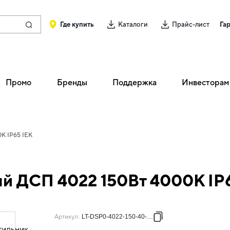
Где купить
Каталоги
Прайс-лист
Га
Промо
Бренды
Поддержка
Инвесторам
К IP65 IEK
й ДСП 4022 150Вт 4000К IP
Артикул
:
LT-DSP0-4022-150-40-K02