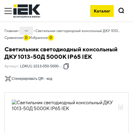
Каталог
Поиск
...
Главная
Светильник светодиодный консольный ДКУ 1013-50Д 5000К IP65 IEK
Сравнение
0
Избранное
0
Каталог
Светильник светодиодный консольный
10. Светотехника
ДКУ 1013-50Д 5000К IP65 IEK
10.05 Уличное и архитектурное
Артикул
:
LDKU1-1013-050-5000-K03
освещение
Сгенерировать QR - код
10.05.03 Светильники светодиодные
консольные ДКУ
10.05.03.05 Светильники ДКУ 1013 Д