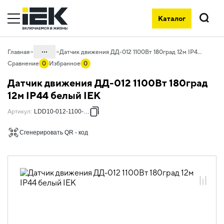
Каталог
Поиск
...
Главная
Датчик движения ДД-012 1100Вт 180град 12м IP44 белый IEK
Сравнение
0
Избранное
0
Каталог
Датчик движения ДД-012 1100Вт 180град
10. Светотехника
12м IP44 белый IEK
10.07 Управление освещением и
Артикул
:
LDD10-012-1100-001
комплектующие
Сгенерировать QR - код
10.07.01 Датчики движения
10.07.01.01 Датчики движения
инфракрасные