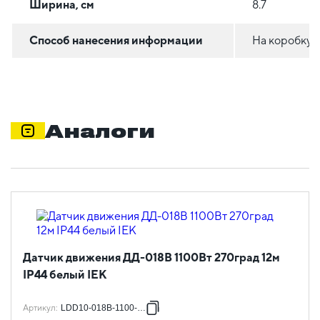
Ширина, см
8.7
Способ нанесения информации
На коробку
Аналоги
Датчик движения ДД-018В 1100Вт 270град 12м
IP44 белый IEK
Артикул
:
LDD10-018B-1100-001