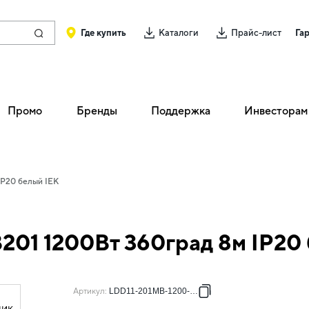
Где купить
Каталоги
Прайс-лист
Га
Промо
Бренды
Поддержка
Инвесторам
IP20 белый IEK
01 1200Вт 360град 8м IP20 
Артикул
:
LDD11-201MB-1200-001