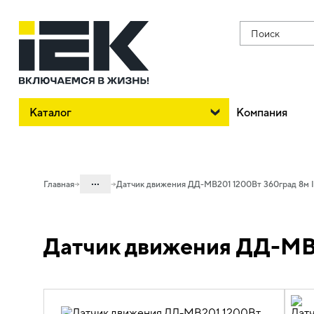
Поиск
Каталог
Компания
...
Главная
Датчик движения ДД-МВ201 1200Вт 360град 8м 
Каталог
Датчик движения ДД-МВ2
10. Светотехника
10.07 Управление освещением и
комплектующие
10.07.01 Датчики движения