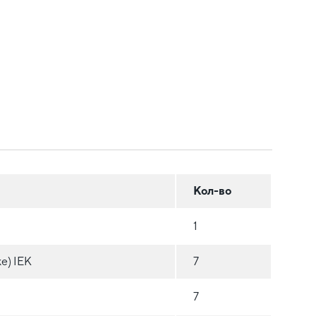
Кол-во
1
е) IEK
7
7