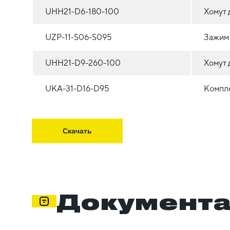
UHH21-D6-180-100
Хомут 
UZP-11-S06-S095
Зажим 
UHH21-D9-260-100
Хомут 
UKA-31-D16-D95
Компле
Скачать
Документ