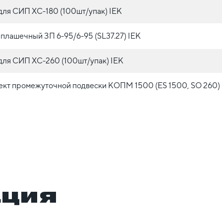
для СИП ХС-180 (100шт/упак) IEK
плашечный ЗП 6-95/6-95 (SL37.27) IEK
для СИП ХС-260 (100шт/упак) IEK
кт промежуточной подвески КОПМ 1500 (ES 1500, SO 260)
ация