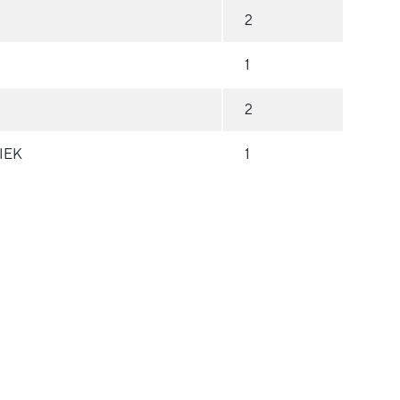
2
1
2
 IEK
1