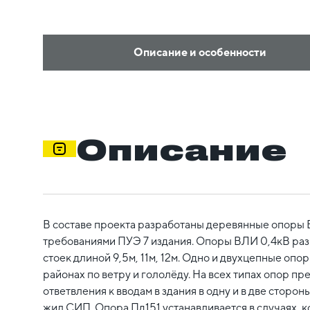
Описание и особенности
Описание
В составе проекта разработаны деревянные опоры В
требованиями ПУЭ 7 издания. Опоры ВЛИ 0,4кВ раз
стоек длиной 9,5м, 11м, 12м. Одно и двухцепные опор
районах по ветру и гололёду. На всех типах опор п
ответвления к вводам в здания в одну и в две сторон
жил СИП. Опора Пд151 устанавливается в случаях, к