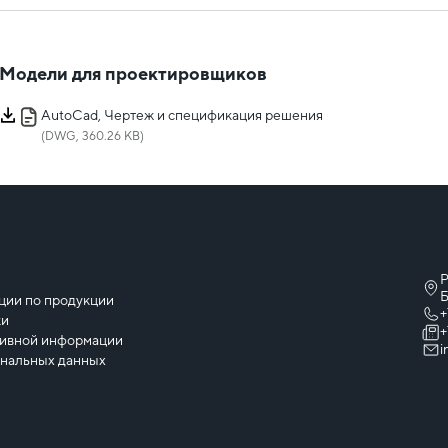
Модели для проектировщиков
AutoCad, Чертеж и спецификация решения
(DWG, 360.26 KB)
Р
ы
Б
ции по продукции
+
ки
+
тивной информации
i
ональных данных