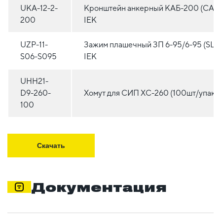
UKA-12-2-
Кронштейн анкерный КАБ-200 (CAB
200
IEK
UZP-11-
Зажим плашечный ЗП 6-95/6-95 (SL37
S06-S095
IEK
UHH21-
D9-260-
Хомут для СИП ХС-260 (100шт/упак) 
100
Скачать
Документация