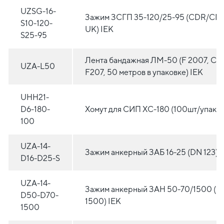
UZSG-16-
Зажим ЗСГП 35-120/25-95 (CDR/CN 
S10-120-
UK) IEK
S25-95
Лента бандажная ЛМ-50 (F 2007, CO
UZA-L50
F207, 50 метров в упаковке) IEK
UHH21-
D6-180-
Хомут для СИП ХС-180 (100шт/упак) 
100
UZA-14-
Зажим анкерный ЗАБ 16-25 (DN 123) 
D16-D25-S
UZA-14-
Зажим анкерный ЗАН 50-70/1500 (P
D50-D70-
1500) IEK
1500