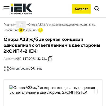
Каталог
Поиск
...
Главная
Опора А33 ж/б анкерная концевая одноцепная с ответвлением в две стороны 2хСИП4-2 IEK
Сравнение
0
Избранное
0
Каталог
Опора А33 ж/б анкерная концевая
55. Типовые решения для АСИП
одноцепная с ответвлением в две стороны
2хСИП4-2 IEK
55.01 Типовые решения для
железобетонных опор
Артикул
:
ASIP-BET-OPR-421-23-07
55.01.01 Опоры железобетонные
Сгенерировать QR - код
55.01.01.07 Анкерные концевые
одноцепные