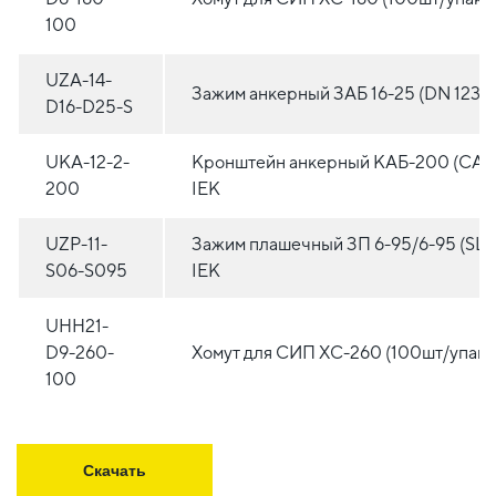
100
UZA-14-
Зажим анкерный ЗАБ 16-25 (DN 123) 
D16-D25-S
UKA-12-2-
Кронштейн анкерный КАБ-200 (CAB
200
IEK
UZP-11-
Зажим плашечный ЗП 6-95/6-95 (SL37
S06-S095
IEK
UHH21-
D9-260-
Хомут для СИП ХС-260 (100шт/упак)
100
Скачать