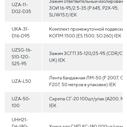
Зажим ответвительный изолированн
UZA-11-
ЗОИ 16-95/2,5-35 (P 645, P2X-95,
D02-D35
SLIW15.1) IEK
UKA-31-
Комплект промежуточной подвески
D16-D95
КОПМ 1500 (ES 1500, SO 260) IEK
UZSG-16-
Зажим ЗСГП 35-120/25-95 (CDR/CN 
S10-120-
UK) IEK
S25-95
Лента бандажная ЛМ-50 (F 2007, CO
UZA-L50
F207, 50 метров в упаковке) IEK
UZA-50-
Скрепа СГ-20 100шт/упак (A200, NC
100
IEK
UHH21-
D6-180-
Хомут для СИП ХС-180 (100шт/упак) 