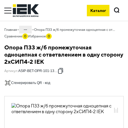
Каталог
Поиск
...
Главная
Опора П33 ж/б промежуточная одноцепная с ответвлением в одну сторону 2хСИП4-2 IEK
Сравнение
0
Избранное
0
Каталог
Опора П33 ж/б промежуточная
55. Типовые решения для АСИП
одноцепная с ответвлением в одну сторону
2хСИП4-2 IEK
55.01 Типовые решения для
железобетонных опор
Артикул
:
ASIP-BET-OPR-101-13-01
55.01.01 Опоры железобетонные
Сгенерировать QR - код
55.01.01.01 Промежуточные
одноцепные