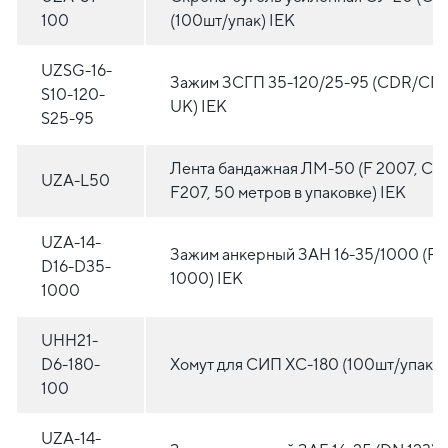
100
(100шт/упак) IEK
UZSG-16-
Зажим ЗСГП 35-120/25-95 (CDR/CN 
S10-120-
UK) IEK
S25-95
Лента бандажная ЛМ-50 (F 2007, CO
UZA-L50
F207, 50 метров в упаковке) IEK
UZA-14-
Зажим анкерный ЗАН 16-35/1000 (PA
D16-D35-
1000) IEK
1000
UHH21-
D6-180-
Хомут для СИП ХС-180 (100шт/упак) 
100
UZA-14-