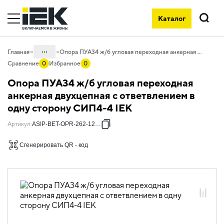
Каталог
Поиск
...
Главная
Опора ПУА34 ж/б угловая переходная анкерная двухцепная с ответвлением в одну сторону СИП4-4 IEK
Сравнение
0
Избранное
0
Каталог
Опора ПУА34 ж/б угловая переходная
55. Типовые решения для АСИП
анкерная двухцепная с ответвлением в
одну сторону СИП4-4 IEK
55.01 Типовые решения для
железобетонных опор
Артикул
:
ASIP-BET-OPR-262-12-14
55.01.01 Опоры железобетонные
Сгенерировать QR - код
55.01.01.14 Угловые переходные
анкерные двухцепные