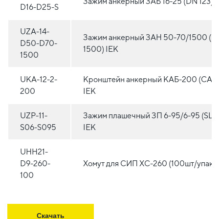
Зажим анкерный ЗАБ 16-25 (DN 123) 
D16-D25-S
UZA-14-
Зажим анкерный ЗАН 50-70/1500 (P
D50-D70-
1500) IEK
1500
UKA-12-2-
Кронштейн анкерный КАБ-200 (CAB
200
IEK
UZP-11-
Зажим плашечный ЗП 6-95/6-95 (SL37
S06-S095
IEK
UHH21-
D9-260-
Хомут для СИП ХС-260 (100шт/упак) 
100
Скачать