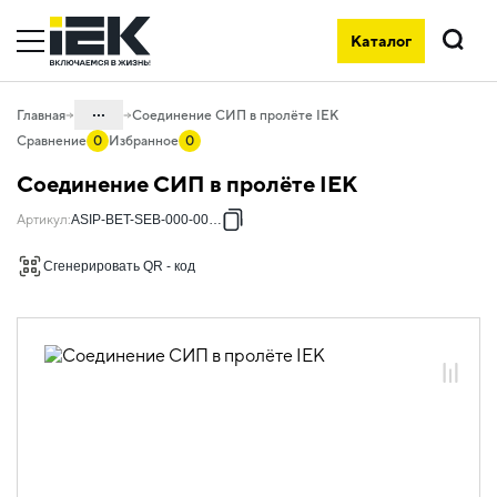
Каталог
Поиск
...
Главная
Соединение СИП в пролёте IEK
Сравнение
0
Избранное
0
Каталог
Соединение СИП в пролёте IEK
55. Типовые решения для АСИП
Артикул
:
ASIP-BET-SEB-000-00-00
55.01 Типовые решения для
железобетонных опор
Сгенерировать QR - код
55.01.06 Соединения СИП в пролёте