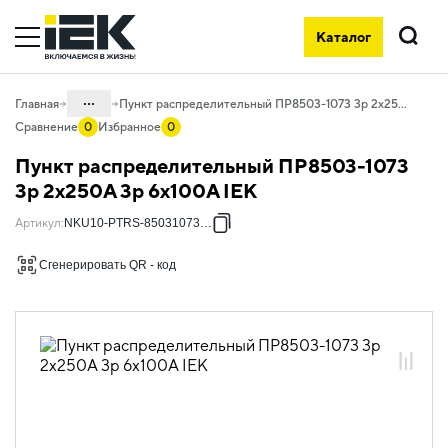
Каталог
Поиск
...
Главная
Пункт распределительный ПР8503-1073 3p 2х250А 3p 6х100А IEK
Сравнение
0
Избранное
0
Каталог
Пункт распределительный ПР8503-1073
50. Типовые решения НКУ
3p 2х250А 3p 6х100А IEK
50.03 ПР
Артикул
:
NKU10-PTRS-85031073-01
50.03.02 НКУ ПР8503
Сгенерировать QR - код
50.03.02.01 ПР8503 без вводных
автоматических выключателей