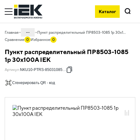
Каталог
Поиск
...
Главная
Пункт распределительный ПР8503-1085 1p 30х100А IEK
Сравнение
0
Избранное
0
Каталог
Пункт распределительный ПР8503-1085
50. Типовые решения НКУ
1p 30х100А IEK
50.03 ПР
Артикул
:
NKU10-PTRS-85031085-01
50.03.02 НКУ ПР8503
Сгенерировать QR - код
50.03.02.01 ПР8503 без вводных
автоматических выключателей