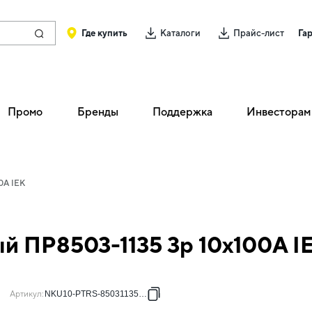
Где купить
Каталоги
Прайс-лист
Га
Промо
Бренды
Поддержка
Инвесторам
0А IEK
й ПР8503-1135 3p 10х100А I
Артикул
:
NKU10-PTRS-85031135-01