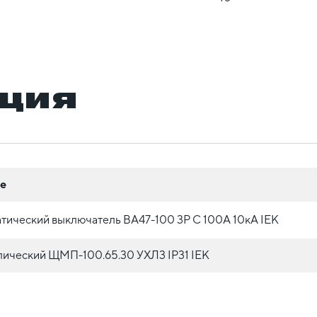
ция
е
тический выключатель ВА47-100 3P C 100А 10кА IEK
лический ЩМП-100.65.30 УХЛ3 IP31 IEK