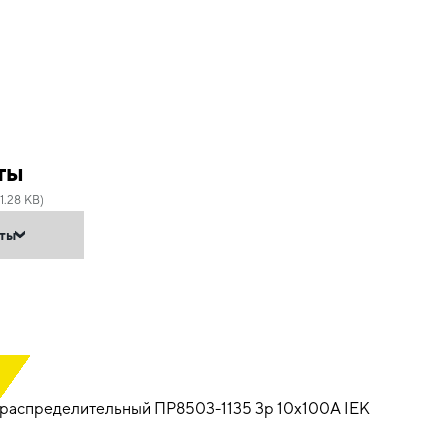
ты
1.28 KB)
нты