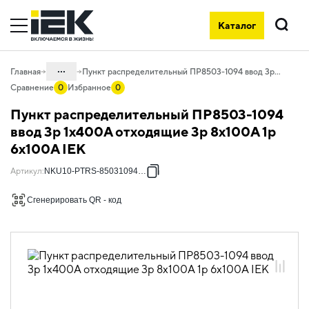
Каталог
Поиск
...
Главная
Пункт распределительный ПР8503-1094 ввод 3p 1х400А отходящие 3p 8х100А 1p 6х100А IEK
Сравнение
0
Избранное
0
Каталог
Пункт распределительный ПР8503-1094
50. Типовые решения НКУ
ввод 3p 1х400А отходящие 3p 8х100А 1p
6х100А IEK
50.03 ПР
50.03.02 НКУ ПР8503
Артикул
:
NKU10-PTRS-85031094-01
50.03.02.02 ПР8503 с вводными
Сгенерировать QR - код
автоматическими выключателями