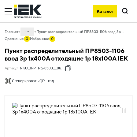
Каталог
Поиск
...
Главная
Пункт распределительный ПР8503-1106 ввод 3p 1х400А отходящие 1p 18х100А IEK
Сравнение
0
Избранное
0
Каталог
Пункт распределительный ПР8503-1106
50. Типовые решения НКУ
ввод 3p 1х400А отходящие 1p 18х100А IEK
50.03 ПР
Артикул
:
NKU10-PTRS-85031106-01
50.03.02 НКУ ПР8503
Сгенерировать QR - код
50.03.02.02 ПР8503 с вводными
автоматическими выключателями