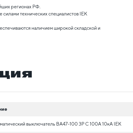
йших регионах РФ.
 силами технических специалистов IEK
беспечиваются наличием широкой складской и
ция
ние
матический выключатель ВА47-100 3P C 100А 10кА IEK