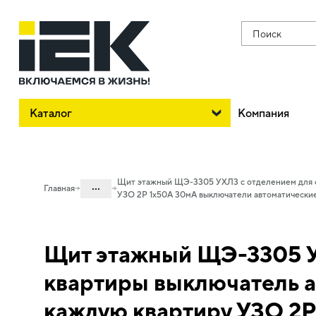
Поиск
Каталог
Компания
Щит этажный ЩЭ-3305 УХЛ3 с отделением для сл
...
Главная
УЗО 2Р 1х50А 30мА выключатели автоматические 
Каталог
50. Типовые решения НКУ
Щит этажный ЩЭ-3305 УХ
50.06 Щитки этажные
квартиры выключатель а
50.06.01 НКУ Щитки этажные
каждую квартиру УЗО 2Р