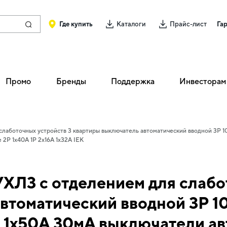
Где купить
Каталоги
Прайс-лист
Га
Промо
Бренды
Поддержка
Инвесторам
аботочных устройств 3 квартиры выключатель автоматический вводной 3Р 1
2Р 1х40А 1Р 2х16А 1х32А IEK
Л3 с отделением для слабот
втоматический вводной 3Р 1
 1х50А 30мА выключатели ав