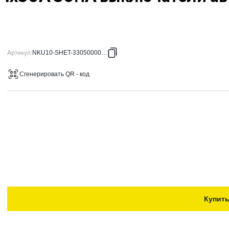
Артикул
:
NKU10-SHET-33050000-01
Сгенерировать QR - код
Купит