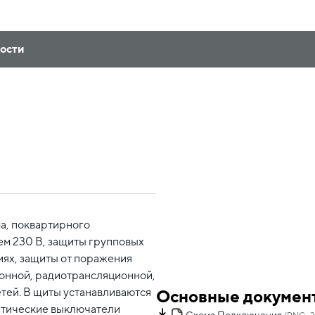
ности
а, поквартирного
м 230 В, защиты групповых
иях, защиты от поражения
онной, радиотрансляционной,
тей. В щиты устанавливаются
Основные докумен
атические выключатели
Схема Подключения