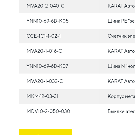
MVA20-2-040-C
KARAT Автом
YNN10-69-6D-K05
Шина PE "зе
CCE-1C1-1-02-1
Счетчик эле
MVA20-1-016-C
KARAT Автом
YNN10-69-6D-K07
Шина N "нол
MVA20-1-032-C
KARAT Автом
MKM42-03-31
Корпус мета
MDV10-2-050-030
Выключател