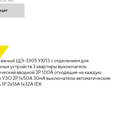
6.62 KB)
нты