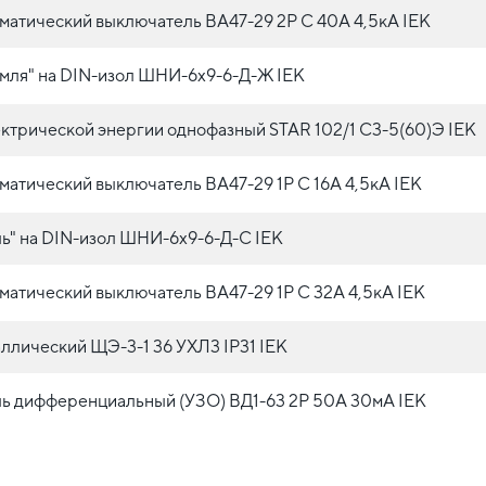
атический выключатель ВА47-29 2P C 40А 4,5кА IEK
мля" на DIN-изол ШНИ-6х9-6-Д-Ж IEK
ктрической энергии однофазный STAR 102/1 C3-5(60)Э IEK
атический выключатель ВА47-29 1P C 16А 4,5кА IEK
ь" на DIN-изол ШНИ-6х9-6-Д-С IEK
атический выключатель ВА47-29 1P C 32А 4,5кА IEK
ллический ЩЭ-3-1 36 УХЛ3 IP31 IEK
ь дифференциальный (УЗО) ВД1-63 2Р 50А 30мА IEK