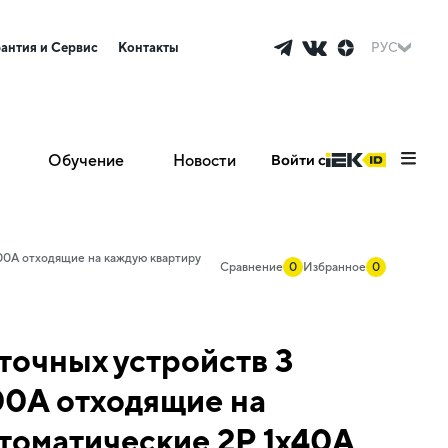
рантия и Сервис
Контакты
РУС
Обучение
Новости
Войти с
00А отходящие на каждую квартиру
Сравнение
0
Избранное
0
очных устройств 3
00А отходящие на
томатические 2Р 1х40А