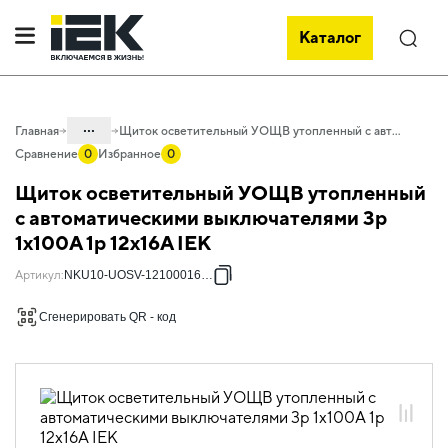
Каталог
Поиск
...
Главная
Щиток осветительный УОЩВ утопленный с автоматическими выключателями 3p 1х100А 1p 12х16А IEK
Сравнение
0
Избранное
0
Каталог
Щиток осветительный УОЩВ утопленный
50. Типовые решения НКУ
с автоматическими выключателями 3p
1х100А 1p 12х16А IEK
50.05 Щитки осветительные
50.05.02 НКУ Щитки осветительные
Артикул
:
NKU10-UOSV-12100016-01
УОЩВ
Сгенерировать QR - код