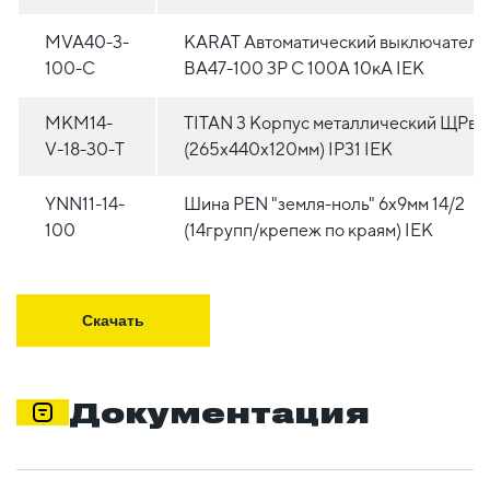
MVA40-3-
KARAT Автоматический выключатель
100-C
ВА47-100 3P C 100А 10кА IEK
MKM14-
TITAN 3 Корпус металлический ЩРв-
V-18-30-T
(265х440х120мм) IP31 IEK
YNN11-14-
Шина PEN "земля-ноль" 6х9мм 14/2
100
(14групп/крепеж по краям) IEK
Скачать
Документация