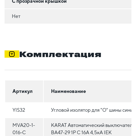
С прозрачной крышкой
Нет
Комплектация
Артикул
Наименование
YIS32
Угловой изолятор для "О" шины синий
MVA20-1-
KARAT Автоматический выключатель
016-C
ВА47-29 1P C 16А 4,5кА IEK