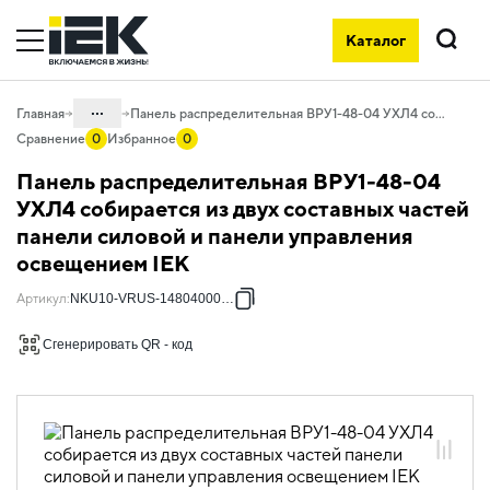
Каталог
Поиск
...
Главная
Панель распределительная ВРУ1-48-04 УХЛ4 собирается из двух составных частей панели силовой и панели управления освещением IEK
Сравнение
0
Избранное
0
Каталог
Панель распределительная ВРУ1-48-04
50. Типовые решения НКУ
УХЛ4 собирается из двух составных частей
панели силовой и панели управления
50.02 ВРУ
освещением IEK
50.02.02 НКУ ВРУ
Распределительные панели
Артикул
:
NKU10-VRUS-14804000-01
50.02.02.04 ВРУ Распределительные
Сгенерировать QR - код
панели ВРУ-1