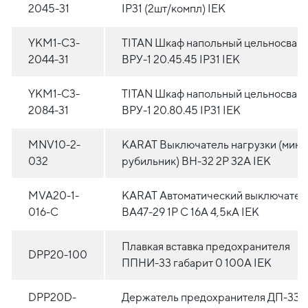
2045-31
IP31 (2шт/компл) IEK
YKM1-C3-
TITAN Шкаф напольный цельносвар
2044-31
ВРУ-1 20.45.45 IP31 IEK
YKM1-C3-
TITAN Шкаф напольный цельносвар
2084-31
ВРУ-1 20.80.45 IP31 IEK
MNV10-2-
KARAT Выключатель нагрузки (мини
032
рубильник) ВН-32 2P 32А IEK
MVA20-1-
KARAT Автоматический выключател
016-C
ВА47-29 1P C 16А 4,5кА IEK
Плавкая вставка предохранителя
DPP20-100
ППНИ-33 габарит 0 100А IEK
DPP20D-
Держатель предохранителя ДП-33