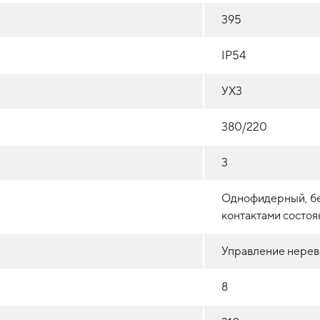
395
IP54
УХ3
380/220
3
Однофидерный, бе
контактами состоя
Управление нерев
8