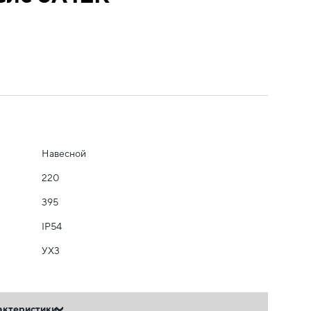
Навесной
220
395
IP54
УХ3
актеристики