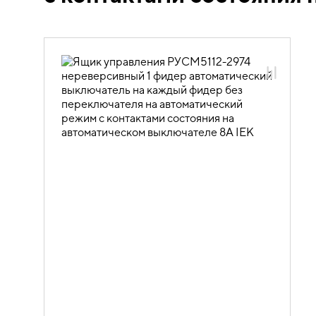
50.10.02.03 Ящики управления
электродвигателями РУСМ5000
однофидерные нереверсивные