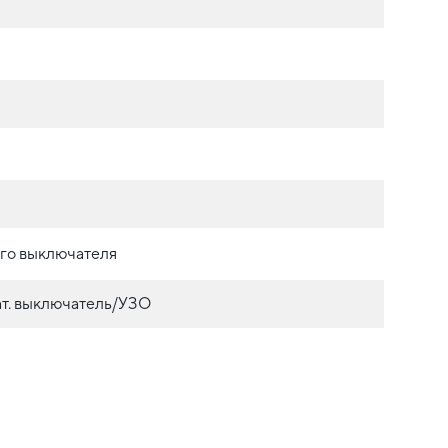
ого выключателя
т. выключатель/УЗО