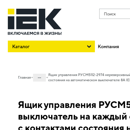
Поиск
Каталог
Компания
Ящик управления РУСМ5112-2974 нереверсивный 
...
Главная
состояния на автоматическом выключателе 8А IE
Каталог
50. Типовые решения НКУ
Ящик управления РУСМ51
50.10 Ящики управления
выключатель на каждый 
электродвигателями
50.10.02 НКУ ящики управления
с контактами состояния
электродвигателями РУСМ5000