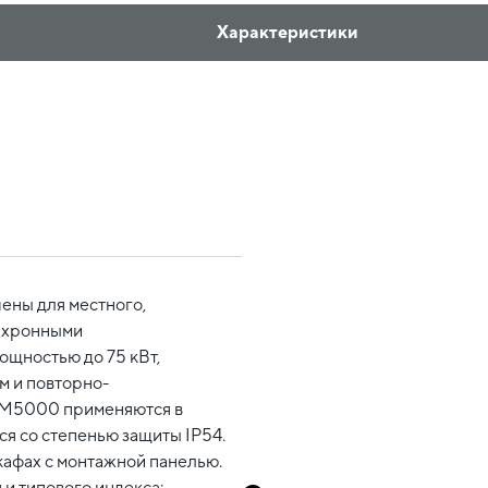
Характеристики
ены для местного,
инхронными
ощностью до 75 кВт,
 и повторно-
СМ5000 применяются в
я со степенью защиты IP54.
афах с монтажной панелью.
 и типового индекса: