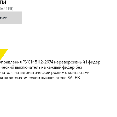
ты
06.44 KB)
нты