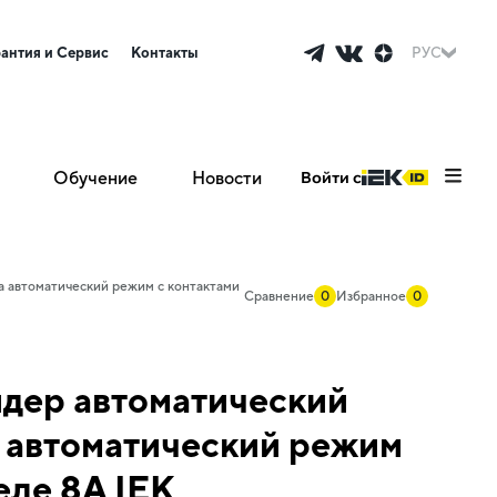
рантия и Сервис
Контакты
РУС
Обучение
Новости
Войти с
а автоматический режим с контактами
Сравнение
0
Избранное
0
идер автоматический
 автоматический режим
еле 8А IEK