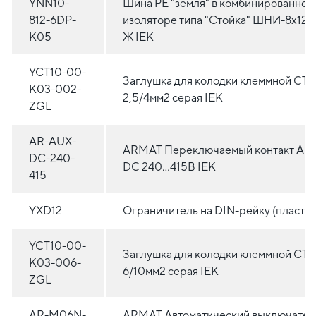
YNN10-
Шина PE "земля" в комбинированном
812-6DP-
изоляторе типа "Стойка" ШНИ-8х12-
K05
Ж IEK
YCT10-00-
Заглушка для колодки клеммной CTS
K03-002-
2,5/4мм2 серая IEK
ZGL
AR-AUX-
ARMAT Переключаемый контакт AR
DC-240-
DC 240...415В IEK
415
YXD12
Ограничитель на DIN-рейку (пластик
YCT10-00-
Заглушка для колодки клеммной CTS
K03-006-
6/10мм2 серая IEK
ZGL
AR-M06N-
ARMAT Автоматический выключател