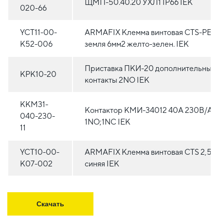
ЩМП-50.40.20 УХЛ1 IP66 IEK
020-66
YCT11-00-
ARMAFIX Клемма винтовая CTS-PEN
K52-006
земля 6мм2 желто-зелен. IEK
Приставка ПКИ-20 дополнительные
KPK10-20
контакты 2NO IEK
KKM31-
Контактор КМИ-34012 40А 230В/А
040-230-
1NO;1NC IEK
11
YCT10-00-
ARMAFIX Клемма винтовая CTS 2,5м
K07-002
синяя IEK
Скачать