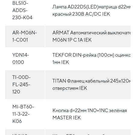
BLS10-
Лампа AD22DS(LED)матрица d22мм
ADDS-
красный 230В AC/DC IEK
230-K04
AR-M06N-
ARMAT Автоматический выключател
1-C001
M06N 1P C 1А IEK
YDN14-
TEKFOR DIN-рейка (100см) оцинков
0100
1мм IEK
TI-00D-
TITAN Фланец кабельный 245х120мм
FL-245-
отверстием IEK
120
MI-BT60-
Кнопка d=22мм 1NO+1NC зелёная
11-3-22-
MASTER IEK
K06