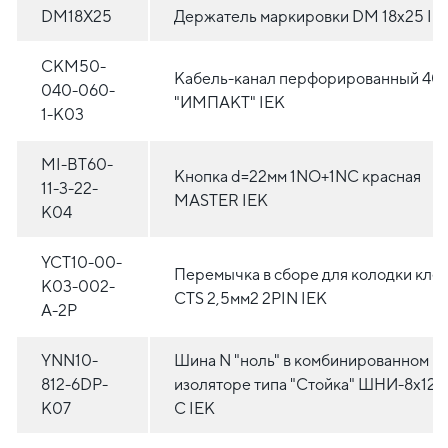
DM18X25
Держатель маркировки DM 18x25 IE
CKM50-
Кабель-канал перфорированный 40
040-060-
"ИМПАКТ" IEK
1-K03
MI-BT60-
Кнопка d=22мм 1NO+1NC красная
11-3-22-
MASTER IEK
K04
YCT10-00-
Перемычка в сборе для колодки кле
K03-002-
CTS 2,5мм2 2PIN IEK
A-2P
YNN10-
Шина N "ноль" в комбинированном D
812-6DP-
изоляторе типа "Стойка" ШНИ-8х12-
K07
С IEK