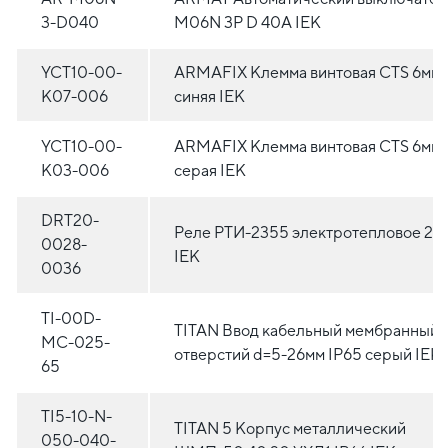
3-D040
M06N 3P D 40А IEK
YCT10-00-
ARMAFIX Клемма винтовая CTS 6мм
K07-006
синяя IEK
YCT10-00-
ARMAFIX Клемма винтовая CTS 6мм
K03-006
серая IEK
DRT20-
Реле РТИ-2355 электротепловое 28
0028-
IEK
0036
TI-00D-
TITAN Ввод кабельный мембранный 
MC-025-
отверстий d=5-26мм IP65 серый IEK
65
TI5-10-N-
TITAN 5 Корпус металлический
050-040-