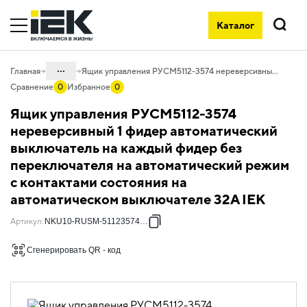
Каталог
Поиск
...
Главная
Ящик управления РУСМ5112-3574 нереверсивный 1 фидер автоматический выключатель на каждый фидер без переключателя на автоматический режим с контактами состояния на автоматическом выключателе 32А IEK
Сравнение
0
Избранное
0
Каталог
Ящик управления РУСМ5112-3574
50. Типовые решения НКУ
нереверсивный 1 фидер автоматический
выключатель на каждый фидер без
50.10 Ящики управления
электродвигателями
переключателя на автоматический режим
с контактами состояния на
50.10.02 НКУ ящики управления
электродвигателями РУСМ5000
автоматическом выключателе 32А IEK
50.10.02.03 Ящики управления
Артикул
:
NKU10-RUSM-51123574-01
электродвигателями РУСМ5000
однофидерные нереверсивные
Сгенерировать QR - код