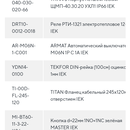
040-030-
ЩМП-40.30.20 УХЛ1 IP66 IEK
020-66
DRT10-
Реле РТИ-1321 электротепловое 12-1
0012-0018
IEK
AR-M06N-
ARMAT Автоматический выключател
1-C001
M06N 1P C 1А IEK
YDN14-
TEKFOR DIN-рейка (100см) оцинков
0100
1мм IEK
TI-00D-
TITAN Фланец кабельный 245х120мм
FL-245-
отверстием IEK
120
MI-BT60-
Кнопка d=22мм 1NO+1NC зелёная
11-3-22-
MASTER IEK