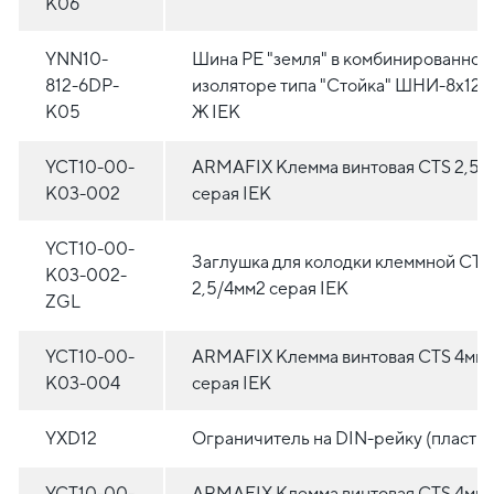
K06
YNN10-
Шина PE "земля" в комбинированном
812-6DP-
изоляторе типа "Стойка" ШНИ-8х12-
K05
Ж IEK
YCT10-00-
ARMAFIX Клемма винтовая CTS 2,5м
K03-002
серая IEK
YCT10-00-
Заглушка для колодки клеммной CTS
K03-002-
2,5/4мм2 серая IEK
ZGL
YCT10-00-
ARMAFIX Клемма винтовая CTS 4мм
K03-004
серая IEK
YXD12
Ограничитель на DIN-рейку (пластик
YCT10-00-
ARMAFIX Клемма винтовая CTS 4мм