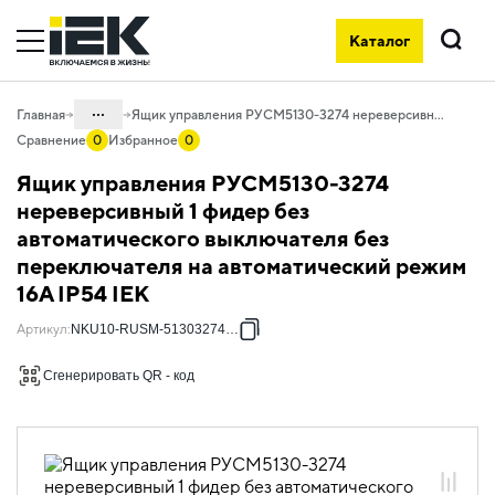
Каталог
Поиск
...
Главная
Ящик управления РУСМ5130-3274 нереверсивный 1 фидер без автоматического выключателя без переключателя на автоматический режим 16А IP54 IEK
Сравнение
0
Избранное
0
Каталог
Ящик управления РУСМ5130-3274
50. Типовые решения НКУ
нереверсивный 1 фидер без
автоматического выключателя без
50.10 Ящики управления
электродвигателями
переключателя на автоматический режим
16А IP54 IEK
50.10.02 НКУ ящики управления
электродвигателями РУСМ5000
Артикул
:
NKU10-RUSM-51303274-01
50.10.02.03 Ящики управления
электродвигателями РУСМ5000
Сгенерировать QR - код
однофидерные нереверсивные