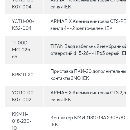
K07-004
синяя IEK
YCT11-00-
ARMAFIX Клемма винтовая CTS-PEN
K52-004
земля 4мм2 желто-зелен. IEK
TI-00D-
TITAN Ввод кабельный мембранный 
MC-025-
отверстий d=5-26мм IP65 серый IEK
65
Приставка ПКИ-20 дополнительные
KPK10-20
контакты 2NO IEK
YCT10-00-
ARMAFIX Клемма винтовая CTS 2,5м
K07-002
синяя IEK
KKM11-
Контактор КМИ-11810 18А 230В/АС3
018-230-
IEK
10