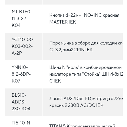
MI-BT60-
Кнопка d=22мм 1NO+1NC красная
11-3-22-
MASTER IEK
K04
YCT10-00-
Перемычка в сборе для колодки кле
K03-002-
CTS 2,5мм2 2PIN IEK
A-2P
YNN10-
Шина N "ноль" в комбинированном D
812-6DP-
изоляторе типа "Стойка" ШНИ-8х12-
K07
С IEK
BLS10-
Лампа AD22DS(LED)матрица d22мм
ADDS-
красный 230В AC/DC IEK
230-K04
TI5-10-N-
TITAN 5 Корпус металлический