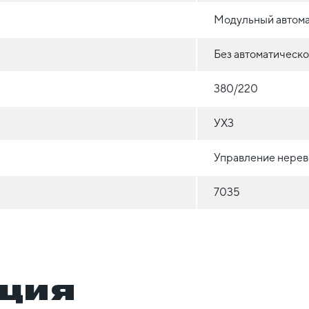
Модульный автома
Без автоматическ
380/220
УХ3
Управление нерев
7035
ция