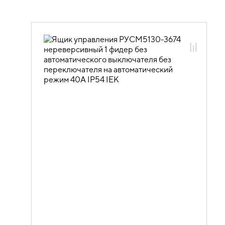
50.10.02.03 Ящики управления
электродвигателями РУСМ5000
однофидерные нереверсивные