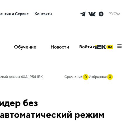
рантия и Сервис
Контакты
РУС
Обучение
Новости
Войти с
ский режим 40А IP54 IEK
Сравнение
0
Избранное
0
идер без
 автоматический режим