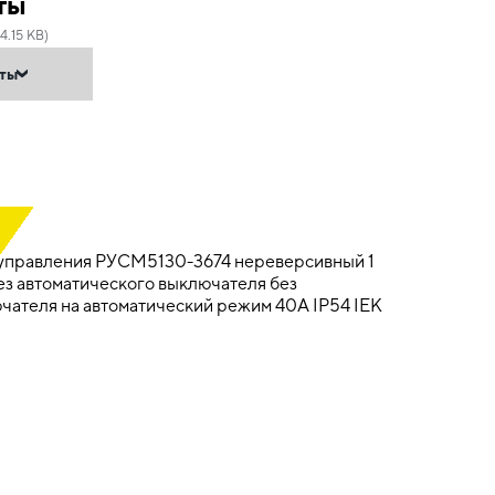
ты
4.15 KB)
нты