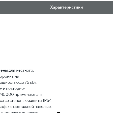
Характеристики
ены для местного,
инхронными
ощностью до 75 кВт,
 и повторно-
СМ5000 применяются в
я со степенью защиты IP54.
афах с монтажной панелью.
 и типового индекса: