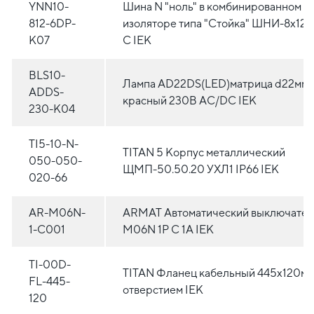
YNN10-
Шина N "ноль" в комбинированном D
812-6DP-
изоляторе типа "Стойка" ШНИ-8х12-
K07
С IEK
BLS10-
Лампа AD22DS(LED)матрица d22мм
ADDS-
красный 230В AC/DC IEK
230-K04
TI5-10-N-
TITAN 5 Корпус металлический
050-050-
ЩМП-50.50.20 УХЛ1 IP66 IEK
020-66
AR-M06N-
ARMAT Автоматический выключател
1-C001
M06N 1P C 1А IEK
TI-00D-
TITAN Фланец кабельный 445х120мм
FL-445-
отверстием IEK
120