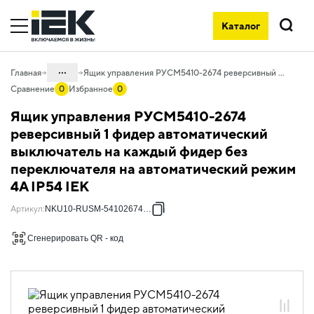
Каталог
Поиск
...
Главная
Ящик управления РУСМ5410-2674 реверсивный 1 фидер автоматический выключатель на каждый фидер без переключателя на автоматический режим 4А IP54 IEK
Сравнение
0
Избранное
0
Каталог
Ящик управления РУСМ5410-2674
50. Типовые решения НКУ
реверсивный 1 фидер автоматический
выключатель на каждый фидер без
50.10 Ящики управления
электродвигателями
переключателя на автоматический режим
4А IP54 IEK
50.10.02 НКУ ящики управления
электродвигателями РУСМ5000
Артикул
:
NKU10-RUSM-54102674-01
50.10.02.04 Ящики управления
электродвигателями РУСМ5000
Сгенерировать QR - код
однофидерные реверсивные