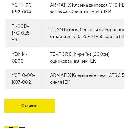
YCT11-00-
ARMAFIX Клемма винтовая CTS-PEN
K52-004
земля 4мм2 желто-зелен. IEK
TI-00D-
TITAN Ввод кабельный мембранный 
MC-025-
отверстий d=5-26мм IP65 серый IEK
65
YDN14-
TEKFOR DIN-рейка (200см)
0200
оцинкованная 1мм IEK
YCT10-00-
ARMAFIX Клемма винтовая CTS 2,5м
K07-002
синяя IEK
Скачать