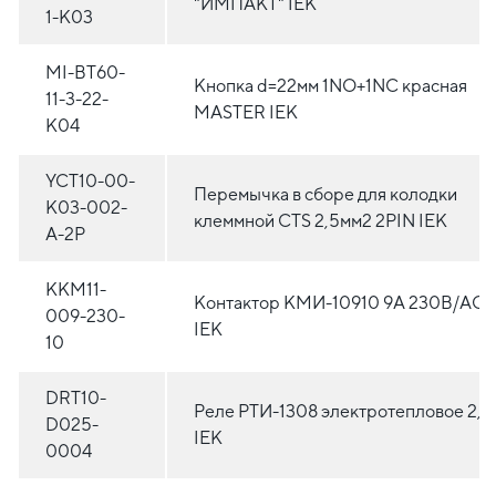
"ИМПАКТ" IEK
1-K03
MI-BT60-
Кнопка d=22мм 1NO+1NC красная
11-3-22-
MASTER IEK
K04
YCT10-00-
Перемычка в сборе для колодки
K03-002-
клеммной CTS 2,5мм2 2PIN IEK
A-2P
KKM11-
Контактор КМИ-10910 9А 230В/АС3
009-230-
IEK
10
DRT10-
Реле РТИ-1308 электротепловое 2,5
D025-
IEK
0004