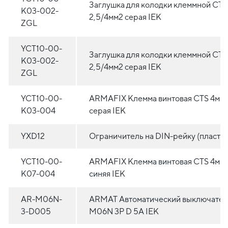
Заглушка для колодки клеммной CTS
K03-002-
2,5/4мм2 серая IEK
ZGL
YCT10-00-
Заглушка для колодки клеммной CTS
K03-002-
2,5/4мм2 серая IEK
ZGL
YCT10-00-
ARMAFIX Клемма винтовая CTS 4мм
K03-004
серая IEK
YXD12
Ограничитель на DIN-рейку (пластик
YCT10-00-
ARMAFIX Клемма винтовая CTS 4мм
K07-004
синяя IEK
AR-M06N-
ARMAT Автоматический выключател
3-D005
M06N 3P D 5А IEK