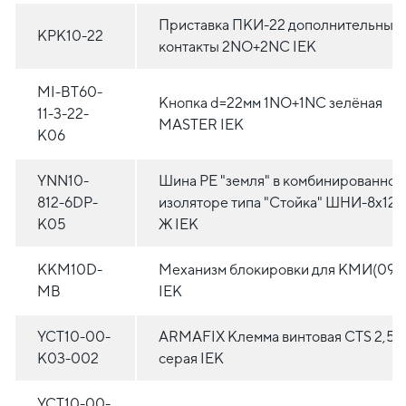
Приставка ПКИ-22 дополнительные
KPK10-22
контакты 2NO+2NC IEK
MI-BT60-
Кнопка d=22мм 1NO+1NC зелёная
11-3-22-
MASTER IEK
K06
YNN10-
Шина PE "земля" в комбинированном
812-6DP-
изоляторе типа "Стойка" ШНИ-8х12-
K05
Ж IEK
KKM10D-
Механизм блокировки для КМИ(09А
MB
IEK
YCT10-00-
ARMAFIX Клемма винтовая CTS 2,5м
K03-002
серая IEK
YCT10-00-