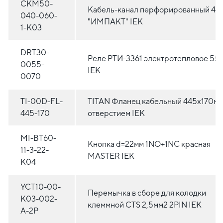
CKM50-
Кабель-канал перфорированный 40
040-060-
"ИМПАКТ" IEK
1-K03
DRT30-
Реле РТИ-3361 электротепловое 55
0055-
IEK
0070
TI-00D-FL-
TITAN Фланец кабельный 445х170мм
445-170
отверстием IEK
MI-BT60-
Кнопка d=22мм 1NO+1NC красная
11-3-22-
MASTER IEK
K04
YCT10-00-
Перемычка в сборе для колодки
K03-002-
клеммной CTS 2,5мм2 2PIN IEK
A-2P