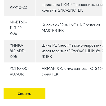
Приставка ПКИ-22 дополнительные
KPK10-22
контакты 2NO+2NC IEK
MI-BT60-
Кнопка d=22мм 1NO+1NC зелёная
11-3-22-
MASTER IEK
K06
YNN10-
Шина PE "земля" в комбинированном
812-6DP-
изоляторе типа "Стойка" ШНИ-8х12-
K05
Ж IEK
YCT10-00-
ARMAFIX Клемма винтовая CTS 16м
K07-016
синяя IEK
Скачать