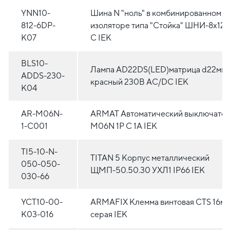
YNN10-
Шина N "ноль" в комбинированном D
812-6DP-
изоляторе типа "Стойка" ШНИ-8х12-
K07
С IEK
BLS10-
Лампа AD22DS(LED)матрица d22мм
ADDS-230-
красный 230В AC/DC IEK
K04
AR-M06N-
ARMAT Автоматический выключате
1-C001
M06N 1P C 1А IEK
TI5-10-N-
TITAN 5 Корпус металлический
050-050-
ЩМП-50.50.30 УХЛ1 IP66 IEK
030-66
YCT10-00-
ARMAFIX Клемма винтовая CTS 16м
K03-016
серая IEK