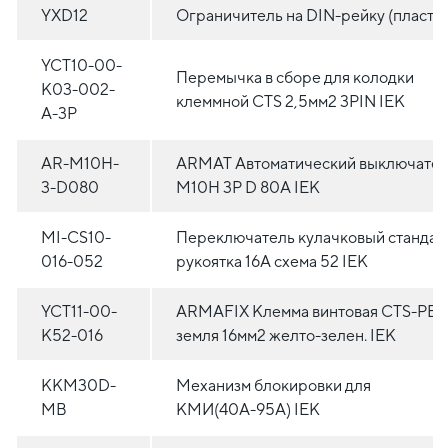
YXD12
Ограничитель на DIN-рейку (пластик
YCT10-00-
Перемычка в сборе для колодки
K03-002-
клеммной CTS 2,5мм2 3PIN IEK
A-3P
AR-M10H-
ARMAT Автоматический выключате
3-D080
M10H 3P D 80A IEK
MI-CS10-
Переключатель кулачковый стандар
016-052
рукоятка 16А схема 52 IEK
YCT11-00-
ARMAFIX Клемма винтовая CTS-PE
K52-016
земля 16мм2 желто-зелен. IEK
KKM30D-
Механизм блокировки для
MB
КМИ(40А-95А) IEK