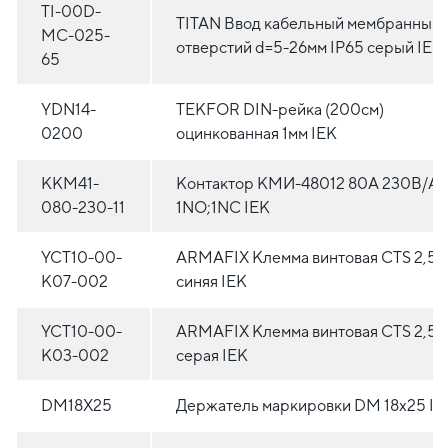
TI-00D-
TITAN Ввод кабельный мембранный 
MC-025-
отверстий d=5-26мм IP65 серый IEK
65
YDN14-
TEKFOR DIN-рейка (200см)
0200
оцинкованная 1мм IEK
KKM41-
Контактор КМИ-48012 80А 230В/А
080-230-11
1NO;1NC IEK
YCT10-00-
ARMAFIX Клемма винтовая CTS 2,5
K07-002
синяя IEK
YCT10-00-
ARMAFIX Клемма винтовая CTS 2,5
K03-002
серая IEK
DM18X25
Держатель маркировки DM 18x25 IE