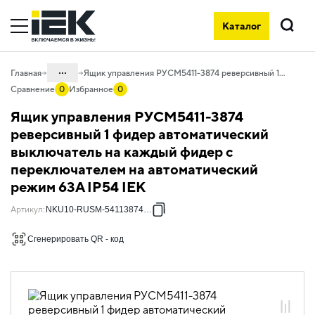
Каталог
Поиск
...
Главная
Ящик управления РУСМ5411-3874 реверсивный 1 фидер автоматический выключатель на каждый фидер с переключателем на автоматический режим 63А IP54 IEK
Сравнение
0
Избранное
0
Каталог
Ящик управления РУСМ5411-3874
50. Типовые решения НКУ
реверсивный 1 фидер автоматический
выключатель на каждый фидер с
50.10 Ящики управления
электродвигателями
переключателем на автоматический
режим 63А IP54 IEK
50.10.02 НКУ ящики управления
электродвигателями РУСМ5000
Артикул
:
NKU10-RUSM-54113874-01
50.10.02.04 Ящики управления
электродвигателями РУСМ5000
Сгенерировать QR - код
однофидерные реверсивные