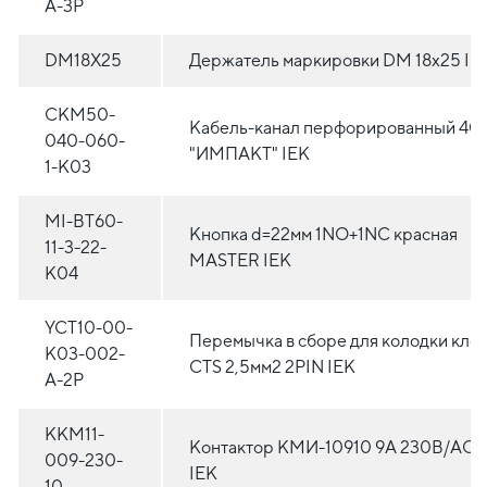
A-3P
DM18X25
Держатель маркировки DM 18x25 IE
CKM50-
Кабель-канал перфорированный 40
040-060-
"ИМПАКТ" IEK
1-K03
MI-BT60-
Кнопка d=22мм 1NO+1NC красная
11-3-22-
MASTER IEK
K04
YCT10-00-
Перемычка в сборе для колодки кле
K03-002-
CTS 2,5мм2 2PIN IEK
A-2P
KKM11-
Контактор КМИ-10910 9А 230В/АС3
009-230-
IEK
10