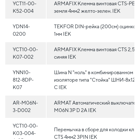
YCT11-00-
ARMAFIX Клемма винтовая CTS-PEN
K52-004
земля 4мм2 желто-зелен. IEK
YDN14-
TEKFOR DIN-рейка (200см) оцинков
0200
1мм IEK
YCT10-00-
ARMAFIX Клемма винтовая CTS 2,5м
K07-002
синяя IEK
YNN10-
Шина N "ноль" в комбинированном D
812-8DP-
изоляторе типа "Стойка" ШНИ-8х12-
K07
С IEK
AR-M06N-
ARMAT Автоматический выключател
3-D002
M06N 3P D 2А IEK
YCT10-00-
Перемычка в сборе для колодки кле
K03-004-
CTS 4мм2 3PIN IEK