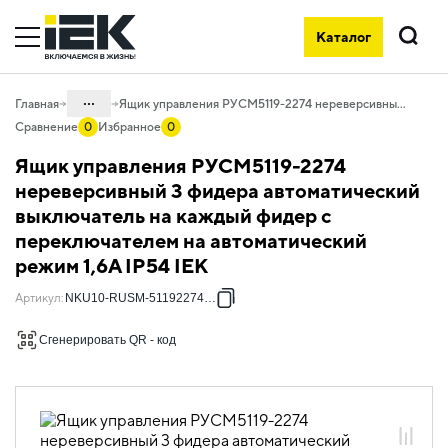
Каталог
Поиск
...
Главная
Ящик управления РУСМ5119-2274 нереверсивный 3 фидера автоматический выключатель на каждый фидер с переключателем на автоматический режим 1,6А IP54 IEK
Сравнение
0
Избранное
0
Каталог
Ящик управления РУСМ5119-2274
50. Типовые решения НКУ
нереверсивный 3 фидера автоматический
выключатель на каждый фидер с
50.10 Ящики управления
электродвигателями
переключателем на автоматический
режим 1,6А IP54 IEK
50.10.02 НКУ ящики управления
электродвигателями РУСМ5000
Артикул
:
NKU10-RUSM-51192274-01
50.10.02.05 Ящики управления
РУСМ5000 трехфидерные
Сгенерировать QR - код
нереверсивные