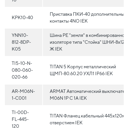
Приставка ПКИ-40 дополнительные
KPK10-40
контакты 4NO IEK
YNN10-
Шина PE "земля" в комбинированном
812-8DP-
изоляторе типа "Стойка" ШНИ-8х12-
K05
Ж IEK
TI5-10-N-
TITAN 5 Корпус металлический
080-060-
ЩМП-80.60.20 УХЛ1 IP66 IEK
020-66
AR-M06N-
ARMAT Автоматический выключател
1-C001
M06N 1P C 1А IEK
TI-00D-
TITAN Фланец кабельный 445х120мм
FL-445-
отверстием IEK
120