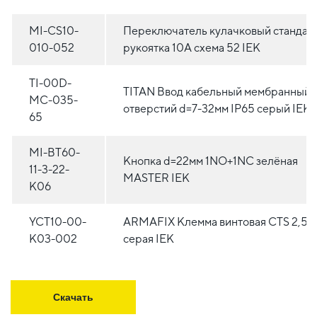
MI-CS10-
Переключатель кулачковый стандар
010-052
рукоятка 10А схема 52 IEK
TI-00D-
TITAN Ввод кабельный мембранный 
MC-035-
отверстий d=7-32мм IP65 серый IEK
65
MI-BT60-
Кнопка d=22мм 1NO+1NC зелёная
11-3-22-
MASTER IEK
K06
YCT10-00-
ARMAFIX Клемма винтовая CTS 2,5м
K03-002
серая IEK
Скачать