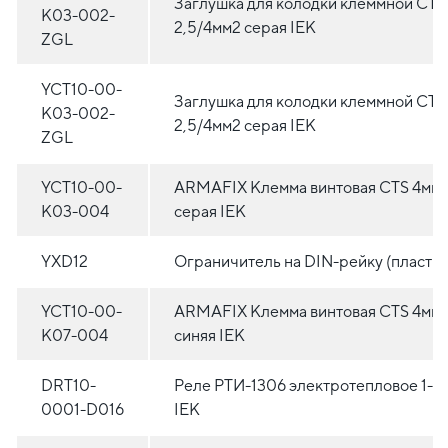
Заглушка для колодки клеммной CTS
K03-002-
2,5/4мм2 серая IEK
ZGL
YCT10-00-
Заглушка для колодки клеммной CTS
K03-002-
2,5/4мм2 серая IEK
ZGL
YCT10-00-
ARMAFIX Клемма винтовая CTS 4мм
K03-004
серая IEK
YXD12
Ограничитель на DIN-рейку (пластик
YCT10-00-
ARMAFIX Клемма винтовая CTS 4мм
K07-004
синяя IEK
DRT10-
Реле РТИ-1306 электротепловое 1-1,
0001-D016
IEK