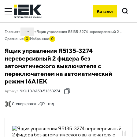
Каталог
Поиск
...
Главная
Ящик управления Я5135-3274 нереверсивный 2 фидера без автоматического выключателя с переключателем на автоматический режим 16А IEK
Сравнение
0
Избранное
0
Каталог
Ящик управления Я5135-3274
50. Типовые решения НКУ
нереверсивный 2 фидера без
автоматического выключателя с
50.10 Ящики управления
электродвигателями
переключателем на автоматический
режим 16А IEK
50.10.01 НКУ ящики управления
электродвигателями Я5000
Артикул
:
NKU10-YA50-51353274-01
50.10.01.01 Ящики управления
электродвигателями Я5000
Сгенерировать QR - код
двухфидерные нереверсивные