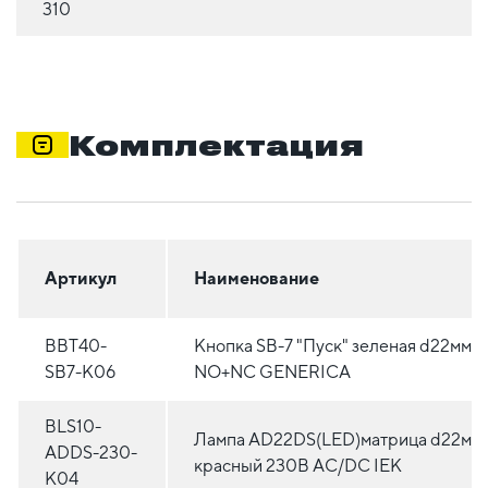
310
Комплектация
Артикул
Наименование
BBT40-
Кнопка SВ-7 "Пуск" зеленая d22мм/
SB7-K06
NO+NC GENERICA
BLS10-
Лампа AD22DS(LED)матрица d22мм
ADDS-230-
красный 230В AC/DC IEK
K04