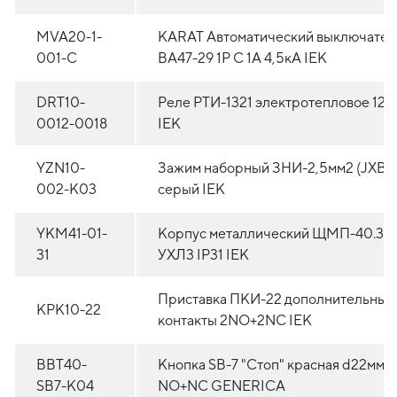
MVA20-1-
KARAT Автоматический выключател
001-C
ВА47-29 1P C 1А 4,5кА IEK
DRT10-
Реле РТИ-1321 электротепловое 12-
0012-0018
IEK
YZN10-
Зажим наборный ЗНИ-2,5мм2 (JXB2
002-K03
серый IEK
YKM41-01-
Корпус металлический ЩМП-40.30.
31
УХЛ3 IP31 IEK
Приставка ПКИ-22 дополнительные
KPK10-22
контакты 2NO+2NC IEK
BBT40-
Кнопка SВ-7 "Стоп" красная d22мм/
SB7-K04
NO+NC GENERICA