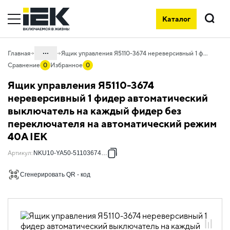
Каталог
Поиск
...
Главная
Ящик управления Я5110-3674 нереверсивный 1 фидер автоматический выключатель на каждый фидер без переключателя на автоматический режим 40А IEK
Сравнение
0
Избранное
0
Каталог
Ящик управления Я5110-3674
50. Типовые решения НКУ
нереверсивный 1 фидер автоматический
выключатель на каждый фидер без
50.10 Ящики управления
электродвигателями
переключателя на автоматический режим
40А IEK
50.10.01 НКУ ящики управления
электродвигателями Я5000
Артикул
:
NKU10-YA50-51103674-01
50.10.01.03 Ящики управления
электродвигателями Я5000
Сгенерировать QR - код
однофидерные нереверсивные