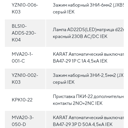
YZN10-006-
Зажим наборный ЗНИ-6мм2 (JXB5
K03
серый IEK
BLS10-
Лампа AD22DS(LED)матрица d22м
ADDS-230-
красный 230В AC/DC IEK
K04
MVA20-1-
KARAT Автоматический выключате
001-C
ВА47-29 1P C 1А 4,5кА IEK
YZN10-002-
Зажим наборный ЗНИ-2,5мм2 (JXB
K03
серый IEK
Приставка ПКИ-22 дополнительны
KPK10-22
контакты 2NO+2NC IEK
MVA20-3-
KARAT Автоматический выключате
050-D
ВА47-29 3P D 50А 4,5кА IEK