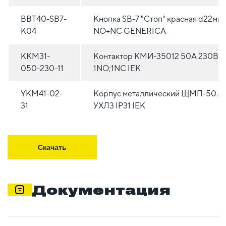
BBT40-SB7-
Кнопка SВ-7 "Стоп" красная d22мм
K04
NO+NC GENERICA
KKM31-
Контактор КМИ-35012 50А 230В/
050-230-11
1NO;1NC IEK
YKM41-02-
Корпус металлический ЩМП-50.40
31
УХЛ3 IP31 IEK
Скачать
Документация