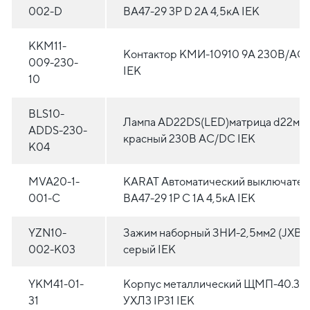
002-D
ВА47-29 3P D 2А 4,5кА IEK
KKM11-
Контактор КМИ-10910 9А 230В/АС
009-230-
IEK
10
BLS10-
Лампа AD22DS(LED)матрица d22мм
ADDS-230-
красный 230В AC/DC IEK
K04
MVA20-1-
KARAT Автоматический выключател
001-C
ВА47-29 1P C 1А 4,5кА IEK
YZN10-
Зажим наборный ЗНИ-2,5мм2 (JXB2
002-K03
серый IEK
YKM41-01-
Корпус металлический ЩМП-40.30.
31
УХЛ3 IP31 IEK