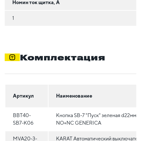
Номин ток щитка, А
1
Комплектация
Артикул
Наименование
BBT40-
Кнопка SВ-7 "Пуск" зеленая d22мм/
SB7-K06
NO+NC GENERICA
MVA20-3-
KARAT Автоматический выключател