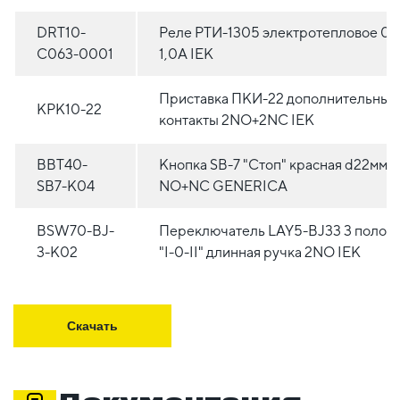
DRT10-
Реле РТИ-1305 электротепловое 0,
C063-0001
1,0А IEK
Приставка ПКИ-22 дополнительные
KPK10-22
контакты 2NO+2NC IEK
BBT40-
Кнопка SВ-7 "Стоп" красная d22мм/
SB7-K04
NO+NC GENERICA
BSW70-BJ-
Переключатель LAY5-BJ33 3 полож
3-K02
"I-0-II" длинная ручка 2NO IEK
Скачать