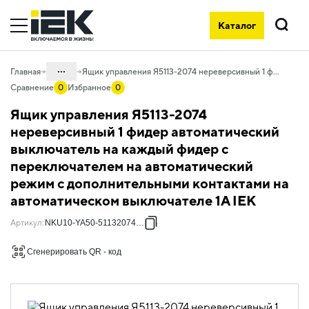
Каталог
Поиск
...
Главная
Ящик управления Я5113-2074 нереверсивный 1 фидер автоматический выключатель на каждый фидер c переключателем на автоматический режим с дополнительными контактами на автоматическом выключателе 1А IEK
Сравнение
0
Избранное
0
Каталог
Ящик управления Я5113-2074
50. Типовые решения НКУ
нереверсивный 1 фидер автоматический
выключатель на каждый фидер c
50.10 Ящики управления
электродвигателями
переключателем на автоматический
режим с дополнительными контактами на
50.10.01 НКУ ящики управления
электродвигателями Я5000
автоматическом выключателе 1А IEK
50.10.01.03 Ящики управления
Артикул
:
NKU10-YA50-51132074-01
электродвигателями Я5000
однофидерные нереверсивные
Сгенерировать QR - код