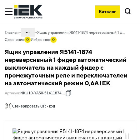
Каталог
Поиск
...
Главная
Ящик управления Я5141-1874 нереверсивный 1 фидер автоматический выключатель на каждый фидер c промежуточным реле и переключателем на автоматический режим 0,6А IEK
Сравнение
0
Избранное
0
Каталог
Ящик управления Я5141-1874
50. Типовые решения НКУ
нереверсивный 1 фидер автоматический
выключатель на каждый фидер c
50.10 Ящики управления
электродвигателями
промежуточным реле и переключателем
на автоматический режим 0,6А IEK
50.10.01 НКУ ящики управления
электродвигателями Я5000
Артикул
:
NKU10-YA50-51411874-01
50.10.01.03 Ящики управления
электродвигателями Я5000
Сгенерировать QR - код
однофидерные нереверсивные