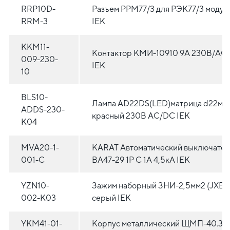
RRP10D-
Разъем РРМ77/3 для РЭК77/3 моду
RRM-3
IEK
KKM11-
Контактор КМИ-10910 9А 230В/АС
009-230-
IEK
10
BLS10-
Лампа AD22DS(LED)матрица d22мм
ADDS-230-
красный 230В AC/DC IEK
K04
MVA20-1-
KARAT Автоматический выключател
001-C
ВА47-29 1P C 1А 4,5кА IEK
YZN10-
Зажим наборный ЗНИ-2,5мм2 (JXB2
002-K03
серый IEK
YKM41-01-
Корпус металлический ЩМП-40.30.