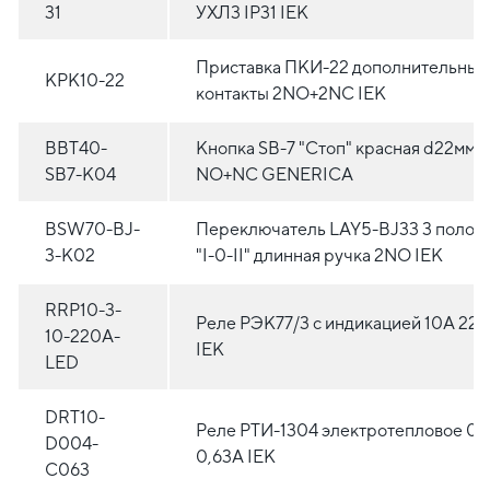
31
УХЛ3 IP31 IEK
Приставка ПКИ-22 дополнительные
KPK10-22
контакты 2NO+2NC IEK
BBT40-
Кнопка SВ-7 "Стоп" красная d22мм
SB7-K04
NO+NC GENERICA
BSW70-BJ-
Переключатель LAY5-BJ33 3 полож
3-K02
"I-0-II" длинная ручка 2NO IEK
RRP10-3-
Реле РЭК77/3 с индикацией 10А 22
10-220A-
IEK
LED
DRT10-
Реле РТИ-1304 электротепловое 0,4
D004-
0,63А IEK
C063