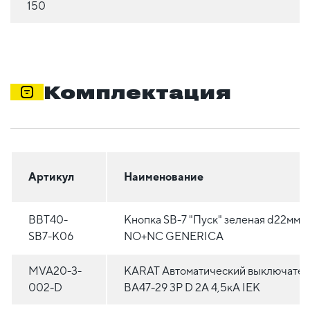
150
Комплектация
Артикул
Наименование
BBT40-
Кнопка SВ-7 "Пуск" зеленая d22мм/
SB7-K06
NO+NC GENERICA
MVA20-3-
KARAT Автоматический выключател
002-D
ВА47-29 3P D 2А 4,5кА IEK